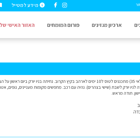
מידע למטייל
תר
ים
ארכיון מגזינים
פורום המומחים
האזור האישי שלי
שלום למומחים זוג (גילאי 35) מתכננים לטוס ל10 ימים לארהב בקיץ הקרוב. נחיתה בניו יורק
ה לניו יורק לשבת (שישי בצהרים). נהיה עם רכב. מחפשים מקומות מעניינים, נופים, אטר
שון. תודה מראש.
ב
דה