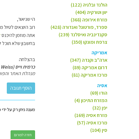
הולנד ובלגיה (122)
יוון וטורקיה (404)
הי שניאור,
מזרח אירופה (368)
ספרד, פורטוגל ואנדורה (428)
רוב היוצאים לטיול מע
סקנדינביה ואיסלנד (239)
אתה מוזמן להיכנס
ל
צרפת ומונקו (350)
בחשבון שלא תוכל לה
אמריקה
בהצלחה
ארה"ב וקנדה (347)
כרמית וייס (Carmit Weiss)
דרום אמריקה (89)
מנהלת האתר והפור
מרכז אמריקה (81)
אסיה
הודו (69)
המזרח התיכון (4)
יפן (32)
מענה ניתן רק על ידי 
מזרח אסיה (169)
מרכז אסיה (57)
סין (104)
חזרה לפורום