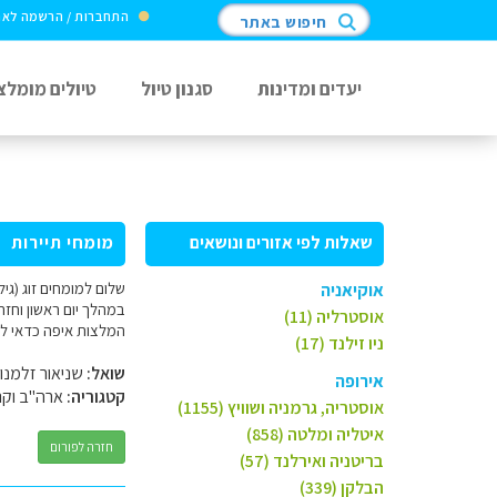
התחברות / הרשמה לא
חיפוש באתר
יעדים ומדינות
סגנון טיול
טיולים מומלצ
שאלות לפי אזורים ונושאים
מומחי תיירות
אוקיאניה
במהלך יום ראשון וחזר
אוסטרליה (11)
המלצות איפה כדאי לי
ניו זילנד (17)
שואל:
שניאור זלמנו
אירופה
קטגוריה:
ארה"ב וקנ
אוסטריה, גרמניה ושוויץ (1155)
איטליה ומלטה (858)
חזרה לפורום
בריטניה ואירלנד (57)
הבלקן (339)