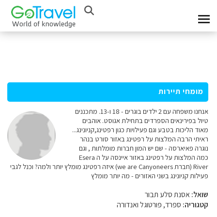
מומחי תיירות
אנחנו משפחה עם 2 ילדים בוגרים - 18 ו-13. מתכננים
טיול בפירינאים הספרדים בתחילת אגוסט. אוהבים
מאוד הליכות בטבע וגם פעילויות כגון רפטינג,קניונינג...
ראיתי הרבה המלצות על רפטינג באזור סורט בנהר
נוגרה פאיארסה - שם יש המון חברות מומלתות , וגם
כמה המלצות על רפטינג באזור איינסה על ה Esera
River (חברת we are Canyoneers)‬ איזה רפטינג מומלץ יותר ולמה? וכנל לגבי
פעילות קניונינג בשני האזורים - מה יותר מומלץ
שואל:
אסנת סלע תבור
קטגוריה:
ספרד, פורטוגל ואנדורה