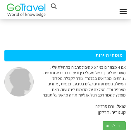
מומחי תיירות
אנו 4 מבוגרים בני 57 טסים לסרביה בתחילת יולי .
מעונינים לערוך טיול מעגלי בין 8 ימים בסרביה ובוסניה
. נוחתים וממריאים בבלגרד. נודה לקבלת מסלול
המשלב נופים וסיורים קלים בטבע ,תצפיות , אתרים
מענינים וכד'. המלצה על מקומות לינה ועוד. האם
מומלץ לשכור רכב רגיל או ג'יפ? תודה מראש על תגובה
שואל:
יורם פרדינרו
קטגוריה:
הבלקן
חזרה לפורום