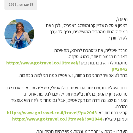
18 פברואר, 2019
הי יעל,
בצפון איטליה עדיין קר ומושלג באפריל, ולכן באם
רוצים ליהנות מההרים המושלגים, צריך להיערך
לטיול חורף.
מרכז איטליה, אם טיסתכם לרומא, מתאימה
באזורים הנמוכים יותר, כמו טוסקנה.
מוזמנת לקרוא בכתבות כאן
https://www.gotravel.co.il/travel/?
p=2042
בהחלט אפשר להתמקם בחווה, ויש אפילו כמה המלצות בכתבות.
דרום איטליה תתאים יותר אם טיסתכם לנאפולי, סיציליה או בארי, אם כי גם
מרומא ניתן להגיע, בתלות ב"עמידות" ילדיכם לנסיעות ארוכות.
האזורים שציינה ורדה הם הקלאסיים, אבל גם מחוז מוליזה הוא אופציה
נהדרת.
קראי בכתבות כאן
https://www.gotravel.co.il/travel/?p=2043
וכמובן סיציליה
https://www.gotravel.co.il/travel/?p=2044
העקרון - כמה שיותר דרומי ונמוך, צפוי להיות חמים יותר.