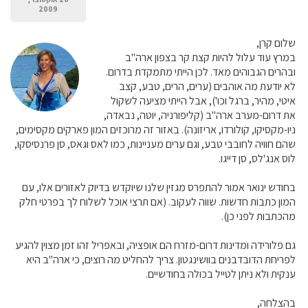
2009
שלום קרן,
במרץ עוד עלול להיות קצת קר בצפון ארה"ב
ובהרים הגבוהים מאד. לכן הייתי מתמקדת בדרום.
לא יודעת מה אוהבים (ערים, הרים, טבע, קצב
איטי, מהיר, ברגל וכו'), אבל הייתי מציעה לשקול
את דרום-מערב ארה"ב (קליפורניה, יוטה, נבאדה,
ניו-מקסיקו, קולורדו, אריזונה). באזור זה מרוכזים המון פארקים מקסימים,
שהם חוויה לחובבי טבע, וגם ערים מעניינות, כמו לאס וגאס, סן פרנסיסקו,
לוס אנג'לס, סן דייגו.
בחודש ינואר אמור להתפרס מגזין שלנו שיוקדש בדיוק לאזורים אלו, עם
המון כתבות חדשות. שווה לעקוב. (אם תרצי אוכל לשלוח לך בפרטי חלק
מהכתבות לפני כן).
גם פלורידה ומדינות דרום-מזרח הם אופציה, ובאפריל זהו זמן מצוין להגיע
לפריחת הדובדבנים בוושינגטון. צריך להחליט מה רוצים, כי ארה"ב היא
ענקית ולא ניתן לטייל בכולה בחודשיים.
בהצלחה,