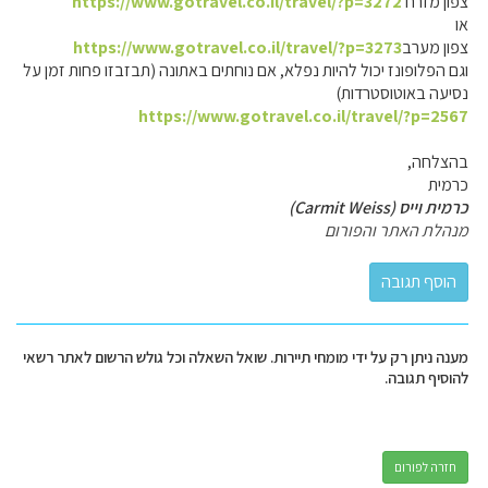
צפון מזרח
https://www.gotravel.co.il/travel/?p=3272
או
צפון מערב
https://www.gotravel.co.il/travel/?p=3273
וגם הפלופונז יכול להיות נפלא, אם נוחתים באתונה (תבזבזו פחות זמן על
נסיעה באוטוסטרדות)
https://www.gotravel.co.il/travel/?p=2567
בהצלחה,
כרמית
כרמית וייס (Carmit Weiss)
מנהלת האתר והפורום
מענה ניתן רק על ידי מומחי תיירות. שואל השאלה וכל גולש הרשום לאתר רשאי
להוסיף תגובה.
חזרה לפורום