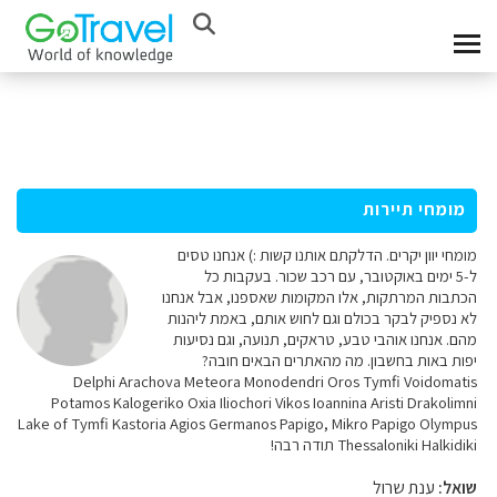
מומחי תיירות
מומחי יוון יקרים. הדלקתם אותנו קשות :) אנחנו טסים
ל-5 ימים באוקטובר, עם רכב שכור. בעקבות כל
הכתבות המרתקות, אלו המקומות שאספנו, אבל אנחנו
לא נספיק לבקר בכולם וגם לחוש אותם, באמת ליהנות
מהם. אנחנו אוהבי טבע, טראקים, תנועה, וגם נסיעות
יפות באות בחשבון. מה מהאתרים הבאים חובה?
Delphi Arachova Meteora Monodendri Oros Tymfi Voidomatis
Potamos Kalogeriko Oxia Iliochori Vikos Ioannina Aristi Drakolimni
Lake of Tymfi Kastoria Agios Germanos Papigo, Mikro Papigo Olympus
Thessaloniki Halkidiki תודה רבה!
שואל:
ענת שרול