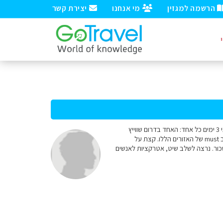
הרשמה למגזין
מי אנחנו
יצירת קשר
שלום רב! יש לנו 6 ימים נטו באזור צפון איטליה ודרום שווייץ. נראה לנו נכון ואנו מעוניינים לתכנן 2 טיולי כוכב בני 3 ימים כל אחד: האחד בדרום שווייץ
והשני בצפון איטליה. יש כ"כ הרבה חומר באינטרנט וקשה לנו להתמקד... נשמח מאוד אם תוכלו למקד אותנו ב must של האזורים הללו. קצת על
ב שכור. נרצה לשלב שיט, אטרקציות לאנשים