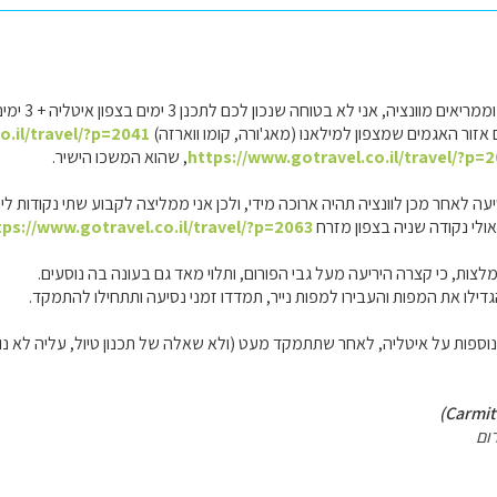
ונציה, אני לא בטוחה שנכון לכם לתכנן 3 ימים בצפון איטליה + 3 ימים בשוויץ.
אזור האגמים שמצפון למילאנו (מאג'ורה, קומו ווארזה)
o.il/travel/?p=2041
https://www.gotravel.co.il/travel/?p=
, שהוא המשכו הישיר.
 לאחר מכן לוונציה תהיה ארוכה מידי, ולכן אני ממליצה לקבוע שתי נקודות לינ
אולי נקודה שניה בצפון מזרח
tps://www.gotravel.co.il/travel/?p=2063
צות, כי קצרה היריעה מעל גבי הפורום, ותלוי מאד גם בעונה בה נוסעים.
דילו את המפות והעבירו למפות נייר, תמדדו זמני נסיעה ותתחילו להתמקד.
נוספות על איטליה, לאחר שתתמקד מעט (ולא שאלה של תכנון טיול, עליה לא נו
ום