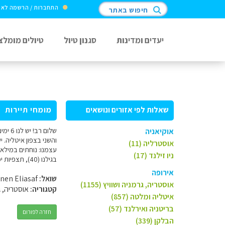
התחברות / הרשמה לא
חיפוש באתר
יעדים ומדינות
סגנון טיול
טיולים מומלצ
שאלות לפי אזורים ונושאים
מומחי תיירות
אוקיאניה
אוסטרליה (11)
עצמנו: נוחתים במילאנ
ניו זילנד (17)
בגילנו (40), תצפיות יפות, וגם רומנטיקה. תודה רבה.
אירופה
שואל:
Ronen Eliasaf
אוסטריה, גרמניה ושוויץ (1155)
קטגוריה:
אוסטריה, ג
איטליה ומלטה (857)
בריטניה ואירלנד (57)
חזרה לפורום
הבלקן (339)