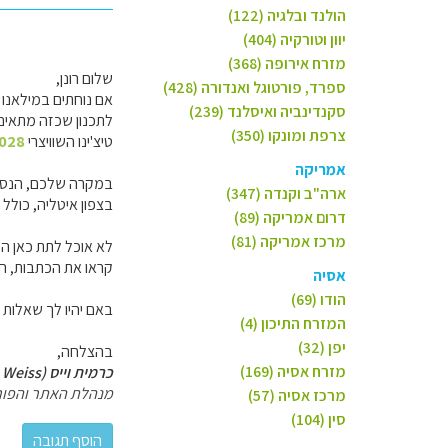
הולנד ובלגיה (122)
יוון וטורקיה (404)
מזרח אירופה (368)
שלום רונן,
ספרד, פורטוגל ואנדורה (428)
אם נוחתים במילאנו וממריאים מו
סקנדינביה ואיסלנד (239)
לתכנון שכזה מתאים 
צרפת ומונקו (350)
טיצ'ינו השוויצרי
2028
אמריקה
במקרה שלכם, הנסיעה
ארה"ב וקנדה (347)
בצפון איטליה, כולל 
דרום אמריקה (89)
מרכז אמריקה (81)
לא אוכל לתת כאן המל
קראו את הכתבות, הג
אסיה
הודו (69)
באם יהיו לך שאלות 
המזרח התיכון (4)
יפן (32)
בהצלחה,
מזרח אסיה (169)
כרמית וייס (Carmit Weiss)
מנהלת האתר והפור
מרכז אסיה (57)
סין (104)