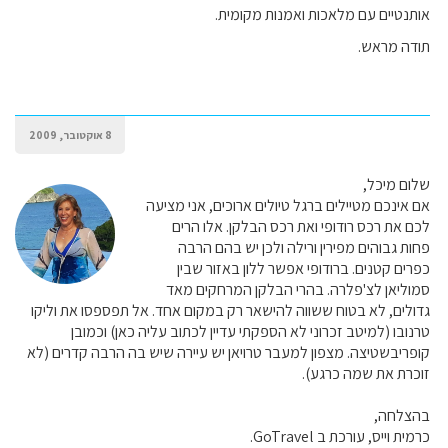
אותנטיים עם מלאכות ואמנות מקומית.
תודה מראש.
8 אוקטובר, 2009
שלום מיכל,
אם אינכם מטיילים ברגל טיולים ארוכים, אני מציעה
לכם את רכס רודופי ואת רכס הבלקן. אלו הרים
פחות גבוהים מפירין ורילה ולכן יש בהם הרבה
כפרים קטנים. ברודופי אפשר ללון באזור שבין
סמוליאן לצ'פלרה. בהרי הבלקן המרחקים מאד
גדולים, לא בטוח ששווה להישאר רק במקום אחד. אל תפספסו את וליקו
טרנובו (למיטב זכרוני לא הספקתי עדיין לכתוב עליה כאן) וכמובן
קופריבשטיצה. מצפון למעבר טרויאן יש עיירה שיש בה הרבה קדרים (לא
זוכרת את שמה כרגע).
בהצלחה,
כרמית וייס, עורכת ב GoTravel.