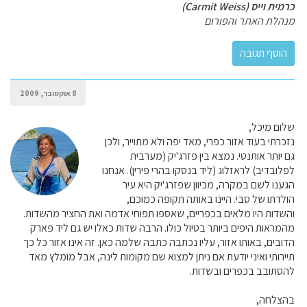
כרמית וייס (Carmit Weiss)
מנהלת האתר והפורום
8 אוקטובר, 2009
שלום מיכל,
נזכרתי בעוד אזור כפרי, מאד יפה ולא מתוייר, ולכן
גם יותר אותנטי. נמצא בין פזרג'יק (מערבית
לפלובדיב) לראזלוג (ליד בנסקו בהרי פירין). אנחנו
הגענו לשם במקרה, מכיוון שפזרג'יק היא עיר
הולדתו של סבי. היינו באותה תקופה כמוכם,
והשדות היו מלאים בכפריים, שאספו תפוחי אדמה ואת החציר מהשדות.
מהמראות היפים ביותר בטיול כולו. הרבה שדות כאלו יש גם ליד פארק
הדובים, באותו אזור, עליו נכתבה כתבה שלמה כאן. זה אינו אזור כל כך
תיירותי ואיני יודעת אם ניתן למצוא שם מקומות לינה, אבל מומלץ מאד
להסתובב בכפרים ובשדות.
בהצלחה,