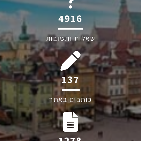
6044
שאלות ותשובות
209
כותבים באתר
1949