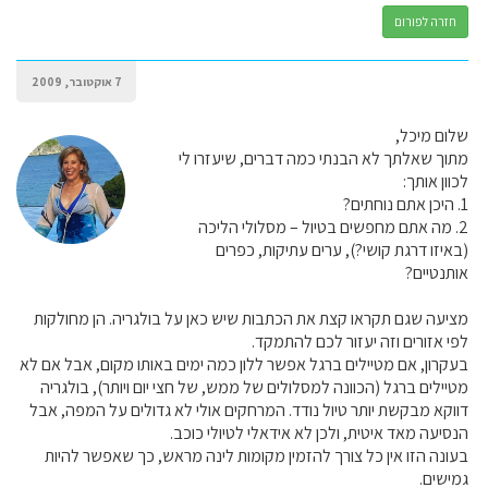
חזרה לפורום
7 אוקטובר, 2009
שלום מיכל,
מתוך שאלתך לא הבנתי כמה דברים, שיעזרו לי
לכוון אותך:
1. היכן אתם נוחתים?
2. מה אתם מחפשים בטיול – מסלולי הליכה
(באיזו דרגת קושי?), ערים עתיקות, כפרים
אותנטיים?
מציעה שגם תקראו קצת את הכתבות שיש כאן על בולגריה. הן מחולקות
לפי אזורים וזה יעזור לכם להתמקד.
בעקרון, אם מטיילים ברגל אפשר ללון כמה ימים באותו מקום, אבל אם לא
מטיילים ברגל (הכוונה למסלולים של ממש, של חצי יום ויותר), בולגריה
דווקא מבקשת יותר טיול נודד. המרחקים אולי לא גדולים על המפה, אבל
הנסיעה מאד איטית, ולכן לא אידאלי לטיולי כוכב.
בעונה הזו אין כל צורך להזמין מקומות לינה מראש, כך שאפשר להיות
גמישים.