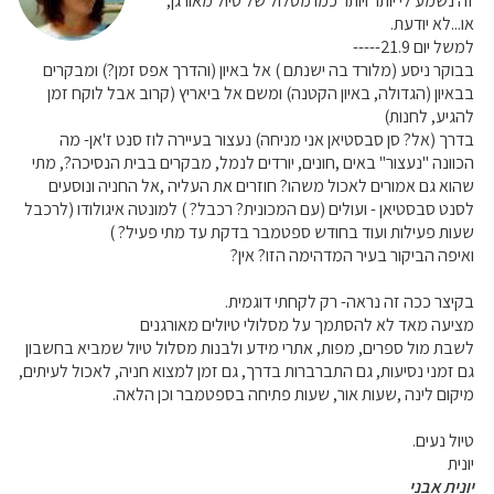
זה נשמע לי יותר ויותר כמו מסלול של טיול מאורגן,
או...לא יודעת.
למשל יום 21.9-----
בבוקר ניסע (מלורד בה ישנתם ) אל באיון (והדרך אפס זמן?) ומבקרים
בבאיון (הגדולה, באיון הקטנה) ומשם אל ביאריץ (קרוב אבל לוקח זמן
להגיע, לחנות)
בדרך (אל? סן סבסטיאן אני מניחה) נעצור בעיירה לוז סנט ז'אן- מה
הכוונה "נעצור" באים ,חונים, יורדים לנמל, מבקרים בבית הנסיכה?, מתי
שהוא גם אמורים לאכול משהו? חוזרים את העליה ,אל החניה ונוסעים
לסנט סבסטיאן - ועולים (עם המכונית? רכבל? ) למונטה איגולודו (לרכבל
שעות פעילות ועוד בחודש ספטמבר בדקת עד מתי פעיל? )
ואיפה הביקור בעיר המדהימה הזו? אין?
בקיצר ככה זה נראה- רק לקחתי דוגמית.
מציעה מאד לא להסתמך על מסלולי טיולים מאורגנים
לשבת מול ספרים, מפות, אתרי מידע ולבנות מסלול טיול שמביא בחשבון
גם זמני נסיעות, גם התברברות בדרך, גם זמן למצוא חניה, לאכול לעיתים,
מיקום לינה ,שעות אור, שעות פתיחה בספטמבר וכן הלאה.
טיול נעים.
יונית
יונית אבני