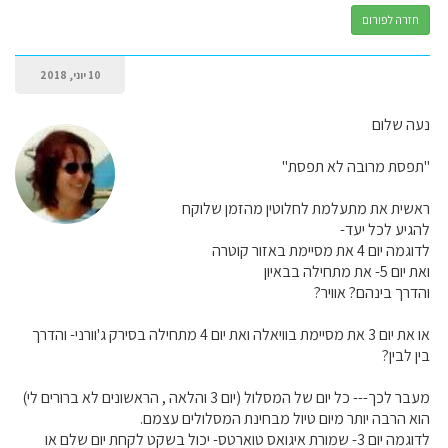
חזרה לפורום
10 יוני, 2018
נעה שלום
"תפסת מרובה לא תפסת"
ראשית את מתעלמת לחלוטין מהזמן שלוקח
להגיע לכל יעד-
לדוגמה יום 4 את מסיימת באזור קוטרה
ואת יום 5- את מתחילה בבאיון
והדרך בינהם? אוויר?
או את יום 3 את מסיימת בוויאלה ואת יום 4 מתחילה בסירק ג'וורני- והדרך
בין לבין?
מעבר לכך--- כל יום של המסלול (יום 3 והלאה , הראשונים לא ברורים לי)
הוא הרבה יותר מיום טיול מבחינת המסלולים עצמם.
לדוגמה יום 3- שמורת איגואס טוארטס- יכול בשקט לקחת יום שלם או