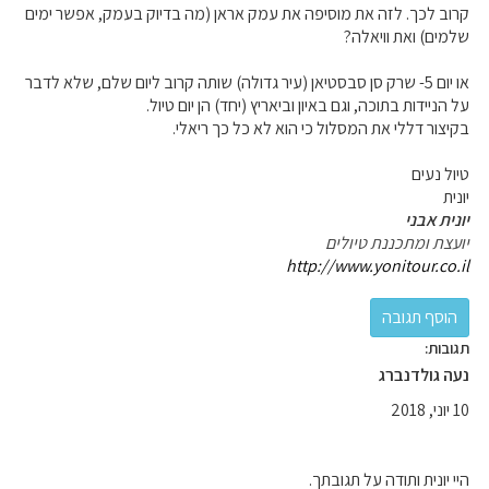
קרוב לכך. לזה את מוסיפה את עמק אראן (מה בדיוק בעמק, אפשר ימים
שלמים) ואת וויאלה?
או יום 5- שרק סן סבסטיאן (עיר גדולה) שותה קרוב ליום שלם, שלא לדבר
על הניידות בתוכה, וגם באיון וביאריץ (יחד) הן יום טיול.
בקיצור דללי את המסלול כי הוא לא כל כך ריאלי.
טיול נעים
יונית
יונית אבני
יועצת ומתכננת טיולים
http://www.yonitour.co.il
תגובות:
‫נעה גולדנברג
10 יוני, 2018
היי יונית ותודה על תגובתך.