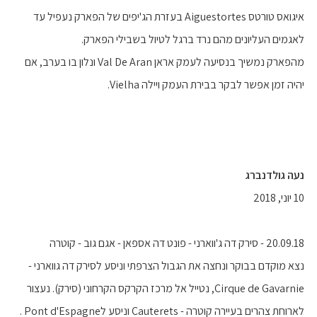
איגואס טורטס Aiguestortes בעזרת הג'יפים של הפארק נעפיל עד
לאגמים העליונים מהם נרד ברגל לטיול בשבילי הפארק.
מהפארק נמשיך בנסיעה לעמק אראן Val De Aran ונלון בו בערב, אם
יהיה זמן אפשר לבקר בבירת העמק ויילה Vielha.
‫נעה גולדנברג
10 יוני, 2018
20.09.18 - סירק דה ג'ווארני - פונט דה אספאן - אגם גוב - קוטרה
נצא מוקדם בבוקר ונחצה את הגבול הצרפתי וניסע לסירק דה גווארני -
Cirque de Gavarnie, נטייל אל מרכז הקרקס הקרחוני (סירק). נעצור
לארוחת צהרים בעיירה קוטרה - Cauterets וניסע לPont d'Espagne .