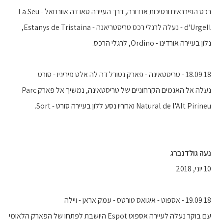
רכס הפירנאים ונסיכות אנדורה, דרך העיירה סאו דה אוורחאל - La Seu
d'Urgell - נעלה לרגלי רכס טריסטריאנה - Estanys de Tristaina,
נלון בעיירה אורדינו - Ordino, לרגלי הרכס.
18.09.18 - טריסטאינה - פארק נטורל דה לה אלט פיריניו - סורט
נעלה אל האגמים הקרחוניים של טריסטאינה, נמשיך אל פארק Parc
Natural de l'Alt Pirineu ואחריו נסע ללון בעיירה סורט - Sort.
‫נעה גולדנברג
10 יוני, 2018
19.09.18 - אספוט - איגואס טורטס - עמק אראן - ויילה
עם בוקר נעלה לעיירה אספוט Espot היושבת לפתחו של הפארק הלאומי