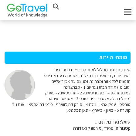
מומחי תיירות
שלום, תכננתי מסלול לאזור הפירנאים הספרדים
והצרפתים , הבאסקים וברצלונה ואשמח לדעת אם יחס
הזמנים לכל אזור ומבחינת זמני נסיעה אכן ריאליים
וטובים :) תודה רבה! נעה יום 1 - מברצלונה
למונטסראט – רכס טריסאינה 2 - טריסטאינה - פארק
נטורל דה לה אלט פיריניו - סורט 3 - אספוט - איגואס
טורטס - עמק אראן - ויילה 4 - סירק דה ג'ווארני - פונט דה אספאן - אגם גוב -
קוטרה 5 - באיון - ביאריץ - סאן סבסטיאן
שואל:
‫נעה גולדנברג
קטגוריה:
ספרד, פורטוגל ואנדורה