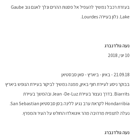
בעזרת רכבל נמשיך להעפיל אל פסגות ההרים ונלך לאגם גוב Gaube
Lake. נלון בעיירה Lourdes.
‫נעה גולדנברג
10 יוני, 2018
21.09.18 - באיון - ביאריץ - סאן סבסטיאן
בבוקר ניסע לעיירת חוף באיון, ממנה נמשיך לביקור בעיירת הנופש ביאריץ
Biarrits. בדרך נעצור בעיירת Jean -De-Luz ובהמשך בעיירת
Hondarribia לקראת ערב נגיע ללינה בסן סבסטיאן San Sebastian.
נעלה לתצפית מרהיבה מהר איגואלדו החולש על העיר והמפרץ.
‫נעה גולדנברג