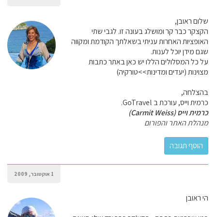
שלום ראובן,
הקצקר כבר קר ומושלג בעונה זו. לגבי שתי
האופציות האחרות עניתי בשאלתך הקודמת ומקווה
שגם מידן יוכל לענות.
על כל המסלולים הללו יש כאן באתר כתבות
מצוינות (יעדים ומדינות>>טורקיה)
בהצלחה,
כרמית וייס, עורכת ב GoTravel.
כרמית וייס (Carmit Weiss)
מנהלת האתר והפורום
1 אוקטובר, 2009
הי ראובן