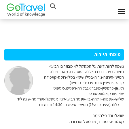
מומחי תיירות
נשמח לחוות דעת על המסלול ל4 מבוגרים: רביעי-
נחיתה בצהרים בברצלונה- טוסה דה מאר-חירונה
חמישי-חירונה-נוריה-בסלו שישי- בסלו-רוסס-קאפ דה
קורס-פרפיניין שבת-פרפיניין (דתיים)
ראשון-פרפיניין-מעבר אנבלירה-רפטינג-אספוט
שני-פארק איגואסטורס
שלישי-אספוט-ווילהה-בוי-אינסה רביעי-קניון אניסקלו-אורדסה-שינה ליד
ברצלונה(איפה כדאי??) חמישי- טיסה ב- 14:30 תודה ורד
שואל:
ורד פלהיימר
קטגוריה:
ספרד, פורטוגל ואנדורה