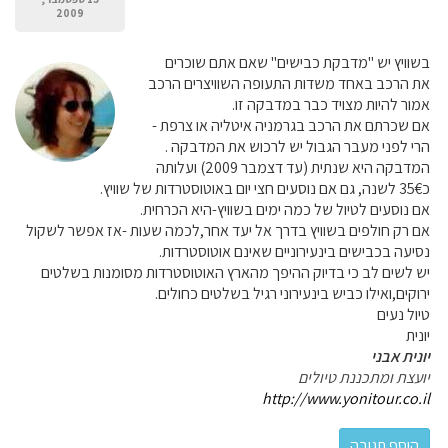
2009
בשוויץ יש "מדבקת כבישים" שאם אתם שוכרים
את הרכב באחד משדות התעופה השוויצרים הרכב
אמור להיות מצויד כבר במדבקה זו.
אם שכרתם את הרכב בגרמניה איטליה או צרפת -
הרי לפני מעבר הגבול יש לרכוש את המדבקה .
המדבקה היא שנתית (עד דצמבר 2009) ועלותה
כ35€ לשנה, גם אם נוסעים חצי יום באוטוסטרדות של שוויץ.
אם נוסעים לטיול של כמה ימים בשוויץ-היא הכרחית.
אם רק חולפים בשוויץ בדרך אל יעד אחר,לכמה שעות -אז אפשר לשקול
נסיעה בכבישים בינעירוניים שאינם אוטוסטרדות.
יש לשים לב כי בדיוק ההיפך מהארץ האוטוסטרדות מסומנות בשלטים
ירוקים,ואילו כביש בינעירוני רגיל בשלטים כחולים.
טיול נעים
יונית
יונית אבני
יועצת ומתכננת טיולים
http://www.yonitour.co.il