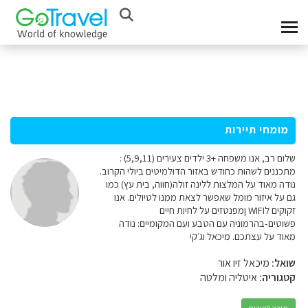
מומחי תיירות
שלום רב, אנו משפחה +3 ילדים צעירים (5,9,11) :
מתכננים לשהות כחודש באזור הדולמיטים ביולי הקרוב.
נודה מאוד על המלצות ללינה זולה(חווה, בית עץ) כמו
גם על איזור מומל שאפשר לצאת ממנו לטיולים. אנו
זקוקים לWIFI ןמפנטזים על לחיות חיים
פשוטים-בהרמוניה עם הטבע ועם המקומיים: נודה
מאוד על עצתכם. מיכאל וג׳קי
שואל:
מיכאל זיו אור
קטגוריה:
איטליה ומלטה