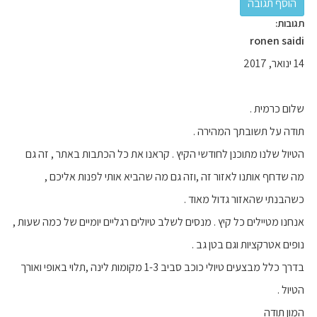
תגובות:
ronen saidi
14 ינואר, 2017
שלום כרמית .
תודה על תשובתך המהירה .
הטיול שלנו מתוכנן לחודשי הקיץ . קראנו את כל הכתבות באתר , זה גם
מה שדחף אותנו לאזור זה ,וזה גם מה שהביא אותי לפנות אליכם ,
כשהבנתי שהאזור גדול מאוד .
אנחנו מטיילים כל קיץ . מנסים לשלב טיולים רגליים יומיים של כמה שעות ,
נופים אטרקציות וגם בטן גב .
בדרך כלל מבצעים טיולי כוכב סביב 1-3 מקומות לינה ,תלוי באופי ואורך
הטיול .
המון תודה