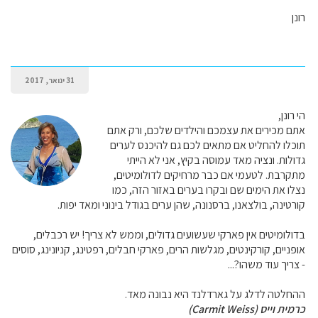
רונן
31 ינואר, 2017
הי רונן,
אתם מכירים את עצמכם והילדים שלכם, ורק אתם
תוכלו להחליט אם מתאים לכם גם להיכנס לערים
גדולות. ונציה מאד עמוסה בקיץ, אני לא הייתי
מתקרבת. לטעמי אם כבר מרחיקים לדולומיטים,
נצלו את הימים שם ובקרו בערים באזור הזה, כמו
קורטינה, בולצאנו, ברסנונה, שהן ערים בגודל בינוני ומאד יפות.
בדולומיטים אין פארקי שעשועים גדולים, וממש לא צריך! יש רכבלים,
אופניים, קורקינטים, מגלשות הרים, פארקי חבלים, רפטינג, קניונינג, סוסים
- צריך עוד משהו?...
ההחלטה לדלג על גארדלנד היא נבונה מאד.
כרמית וייס (Carmit Weiss)