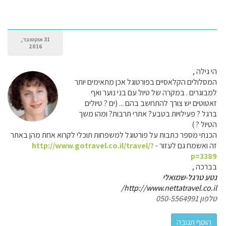
31 אוקטובר,
2016
הי גילה ,
המסלולים הקלאסיים בפורטוגל אכן מתאימים יותר
למבוגרים . במקרה של טיול עם בני נוער ואף
זאטוטים יש צורך להתחשב בהם ... (ים ? טיולים
ברגל ? פעילויות בטבע? אתרי תרבות? ומהו משך
הטיול ? )
הכנתי מספר כתבות על פורטוגל למשפחות תוכלי לקרוא אחת מהן באתר
זה ואשמח גם לעזור -
http://www.gotravel.co.il/travel/?
p=3389
בברכה ,
נטע טרגל-שמואלי
http://www.nettatravel.co.il/
טלפון 050-5564991