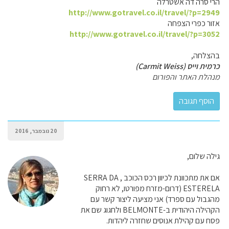
הרי סרה דה אשטרלה
http://www.gotravel.co.il/travel/?p=2949
אזור כפרי הצפחה
http://www.gotravel.co.il/travel/?p=3052
בהצלחה,
כרמית וייס (Carmit Weiss)
מנהלת האתר והפורום
20 נובמבר, 2016
גילה שלום,
אם את מתכוונת לכיוון רכס הכוכב , SERRA DA
ESTERELA (דרום-מזרח מפורטו, לא רחוק
מהגבול עם ספרד) אני מציעה ליצור קשר עם
הקהילה היהודית ב-BELMONTE ולחגוג שם את
פסח עם קהילת אנוסים שחזרה ליהדות.