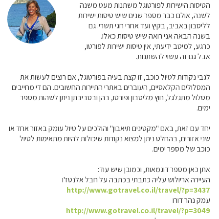
הטיסות הישירות לפורטוגל משתנות מעט משנה
לשנה, אולם כבר מספר שנים שיש טיסות ישירות
לליסבון באביב, בקיץ ועד אחרי חגי תשרי. גם
בשנה הבאה אני רואה שיש טיסות כאלו.
כרגע, למיטב ידיעתי, אין טיסות ישירות לפורטו,
אבל גם זה עשוי להשתנות.
לגבי נקודות לטיול כוכב, זו קצת בעיה בפורטוגל, אם רוצים לעשות את
המסלולים הקלאסיים, העוברים באתרי התיירות החשובים. הם די מחייבים
מסלול מתגלגל, חוץ מליסבון ופורטו, בהן ובסביבתן ניתן לשהות מספר
ימים.
יחד עם זאת, באם "מקטינים תיאבון" והולכים על טיול עומק באזור אחד או
שני אזורים, בהחלט ניתן למצוא נקודות שיכולות להיות מתאימות לטיול
כוכב של מספר ימים.
אתן כאן מספר דוגמאות, וכמובן שיש עוד:
העיירה אריולוש עליה כתבתי בכתבה על חבל אלנטז'ו
http://www.gotravel.co.il/travel/?p=3437
עמק נהר דורו
http://www.gotravel.co.il/travel/?p=3049