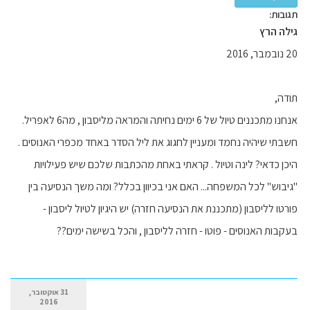
תגובות:
גילה הרץ
20 נובמבר, 2016
תודה,
אנחנו מתכננים טיול של 6 ימים נחיתה והמראה מליסבון , מה6 לאפריל.
חשבתי שיהיה נחמד ומעניין לחגוג את ליל הסדר באחד מכפרי האנוסים .
היכן כדאי? לינה וטיול . קראתי באחת מהכתבות שלכם שיש פעילויות
"גיבוש" לכל המשפחה... האם אני בכיוון בכלל? ומה משך הנסיעה בין
פורטו לליסבון (מתכננת את הנסיעה חזרה) יש היגיון לטיול ליסבון -
בעקבות האנוסים - פוטו - חזרה לליסבון , והכל בשישה ימים??
31 אוקטובר,
2016