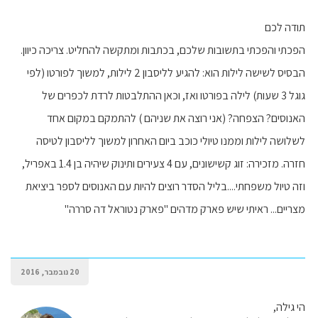
תודה לכם
הפכתי והפכתי בתשובות שלכם, בכתבות ומתקשה להחליט. צריכה כיוון.
הבסיס לשישה לילות הוא: להגיע לליסבון 2 לילות, למשוך לפורטו (לפי
גוגל 3 שעות) לילה בפורטו ואז, וכאן ההתלבטות לרדת לכפרים של
האנוסים? הצפחה? (אני רוצה את שניהם ) להתמקם במקום אחד
לשלושה לילות וממנו טיולי כוכב ביום האחרון למשוך לליסבון לטיסה
חזרה. מזכירה: זוג קשישונים, עם 4 צעירים ותינוק שיהיה בן 1.4 באפריל,
וזה טיול משפחתי....בליל הסדר רוצים להיות עם האנוסים לספר ביציאת
מצריים... ראיתי שיש פארק מדהים "פארק נטוראל דה סררה"
20 נובמבר, 2016
הי גילה,