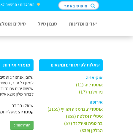
התחברות / הרשמה לא
חיפוש באתר
יעדים ומדינות
סגנון טיול
טיולים מומלצ
שאלות לפי אזורים ונושאים
מומחי תיירות
שלום, אנחנו זוג וטסי
אוקיאניה
למלון כל ערב, במיוח
אוסטרליה (11)
שלושה ימים עם מזוודו
ניו זילנד (17)
לבחור מלון מוצא אליו
אירופה
שואל:
בר בר
אוסטריה, גרמניה ושוויץ (1155)
קטגוריה:
איטליה ומ
איטליה ומלטה (858)
בריטניה ואירלנד (57)
חזרה לפורום
הבלקן (339)