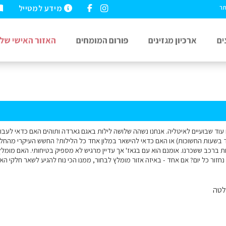
מידע למטייל
תר
ים
ארכיון מגזינים
פורום המומחים
האזור האישי שלי
ם עוד שבועיים לאיטליה. אנחנו נשהה שלושה לילות באגם גארדה ותוהים האם כדאי לעבור
ד בשעות החשוכות) או האם כדאי להישאר במלון אחד כל הלילות? החשש העיקרי מהחל
ת ברכב ששכרנו. אומנם הוא עם בגאז' אך עדיין מרגיש לא מספיק בטיחותי. האם מומלץ
 נחזור כל יום? אם אחד - באיזה אזור מומלץ לבחור, ממנו הכי נוח להגיע לשאר חלקי הא
לטה