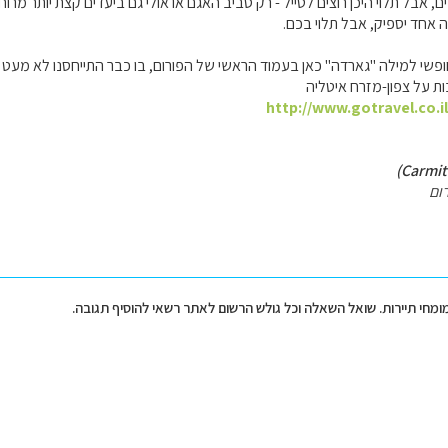
, אבל תלוי היכן רוצים לטייל - רק סביב האגם או אולי גם ביעדים קצת יותר מרוח
 אחד יספיק, אבל תלוי בכם.
פשי למילה "גארדה" כאן בעמוד הראשי של הפורום, בו כבר התייחסנו לא מעט 
ת על צפון-מזרח איטליה
http://www.gotravel.co.i
ום
מומחי תיירות. שואל השאלה וכל גולש הרשום לאתר רשאי להוסיף תגובה.