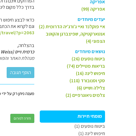
המרחקים אינם גדולים
אפריקה
בדרך כלל מקום לינה
אפריקה (99)
יעדים מיוחדים
כדאי לבצע חיפוש חו
וגם לקרוא את הכתבו
איי פוקלנד ואיי ג'ורג'יה הדרומית (2)
l/travel/?p=2063
אנטארקטיקה, שפיצברגן והקוטב
הצפוני (4)
בהצלחה,
נושאים מיוחדים
כרמית וייס (Carmit Weiss)
מנהלת האתר והפור
ביטוח נוסעים (26)
בריאות מטיילים (74)
חיפוש לינה (16)
סקי וסנובורד (118)
צלילה ושייט (6)
מענה ניתן רק על ידי 
צלמים גיאוגרפיים (2)
מומחי תיירות
חזרה לפורום
ביטוח נוסעים (1)
חיפוש לינה (1)