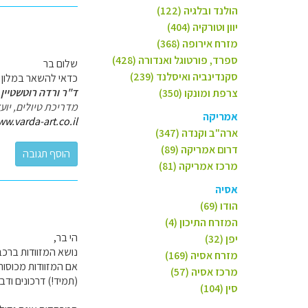
הולנד ובלגיה (122)
יוון וטורקיה (404)
מזרח אירופה (368)
ספרד, פורטוגל ואנדורה (428)
שלום בר
סקנדינביה ואיסלנד (239)
כדאי להשאר במלון 
ד"ר ורדה רוטשטיין 
צרפת ומונקו (350)
מדריכת טיולים, יו
אמריקה
ww.varda-art.co.il
ארה"ב וקנדה (347)
דרום אמריקה (89)
מרכז אמריקה (81)
אסיה
הודו (69)
המזרח התיכון (4)
הי בר,
יפן (32)
נושא המזוודות ברכב
מזרח אסיה (169)
אם המזוודות מכוסות 
מרכז אסיה (57)
(תמיד!) דרכונים ודבר
סין (104)