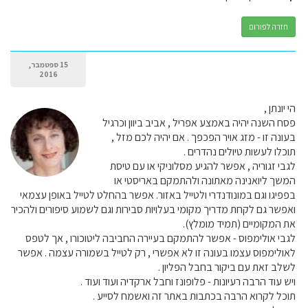
חזרה לפורום
15 ספטמבר,
2016
הי יונתן ,
פסח השנה יהיה באמצע אפריל , אביב ביוון וכרגיל
בעונה זו - מזג אויר הפכפך . אם יהיה לכם מזל ,
תוכלו לעשות טיולים נהדרים .
לגבי זגוריה , אפשר להגיע מסלוניקי או עם טיסת
המשך ליואנינה מאתונה ולהתמקם באריסטי או
בפפיגו וגם במונודנדרי ולטייל באזור. אפשר בהחלט לטייל באופן עצמאי
ואפשר גם לקחת מדריך מקומי בעלויות סבירות וגם לשמוע סיפורים ולהכיר
את המקומיים (תמיד מומלץ).
לגבי אולימפוס - אפשר להתמקם בעיירה החביבה ליטוכורו , אך לטפס
לאולימפוס עצמו בעונה זו לא אפשרי , רק לטייל בשמורה עצמה . אפשר
לשלב זאת עם ביקור בחבל הפליון .
ויש עוד הרבה רעיונות - פלופונז וחבל ארקדיה ועוד ועוד .
תוכל לקרוא הרבה בכתבות באתר זה ואשמח לסייע .