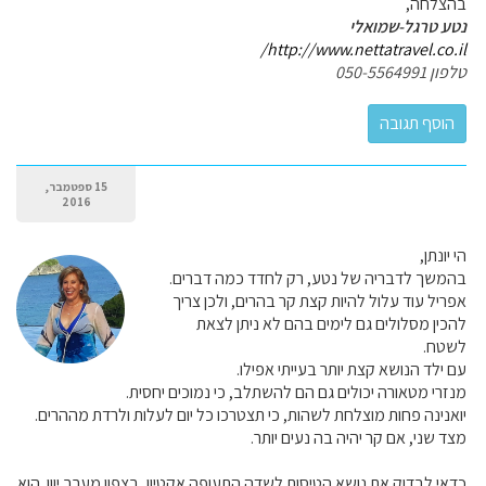
בהצלחה,
נטע טרגל-שמואלי
http://www.nettatravel.co.il/
טלפון 050-5564991
15 ספטמבר,
2016
הי יונתן,
בהמשך לדבריה של נטע, רק לחדד כמה דברים.
אפריל עוד עלול להיות קצת קר בהרים, ולכן צריך
להכין מסלולים גם לימים בהם לא ניתן לצאת
לשטח.
עם ילד הנושא קצת יותר בעייתי אפילו.
מנזרי מטאורה יכולים גם הם להשתלב, כי נמוכים יחסית.
יואנינה פחות מוצלחת לשהות, כי תצטרכו כל יום לעלות ולרדת מההרים.
מצד שני, אם קר יהיה בה נעים יותר.
כדאי לבדוק את נושא הטיסות לשדה התעופה אקטיון, בצפון מערב יוון. הוא