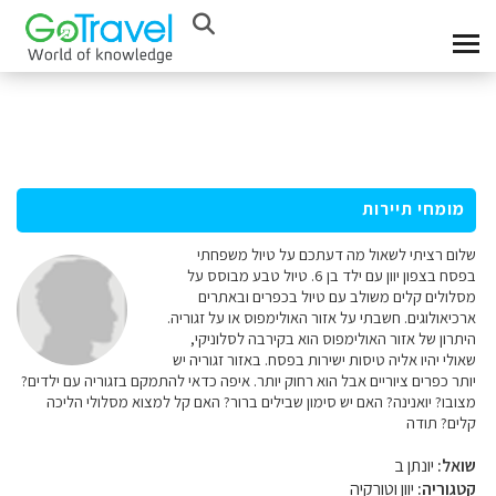
מומחי תיירות
שלום רציתי לשאול מה דעתכם על טיול משפחתי
בפסח בצפון יוון עם ילד בן 6. טיול טבע מבוסס על
מסלולים קלים משולב עם טיול בכפרים ובאתרים
ארכיאולוגים. חשבתי על אזור האולימפוס או על זגוריה.
היתרון של אזור האולימפוס הוא בקירבה לסלוניקי,
שאולי יהיו אליה טיסות ישירות בפסח. באזור זגוריה יש
יותר כפרים ציוריים אבל הוא רחוק יותר. איפה כדאי להתמקם בזגוריה עם ילדים?
מצובו? יואנינה? האם יש סימון שבילים ברור? האם קל למצוא מסלולי הליכה
קלים? תודה
שואל:
יונתן ב
קטגוריה:
יוון וטורקיה