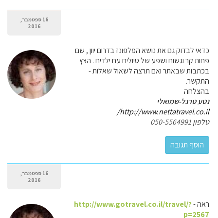
16 ספטמבר,
2016
כדאי לבדוק גם את נושא הפלפונז בדרום יוון , שם
פחות קר וגשום ושפע של טיולים עם ילדים . הצץ
בכתבות שבאתר ואם תרצה לשאול שאלות -
התקשר.
בהצלחה
נטע טרגל-שמואלי
http://www.nettatravel.co.il/
טלפון 050-5564991
16 ספטמבר,
2016
ראה -
http://www.gotravel.co.il/travel/?
p=2567