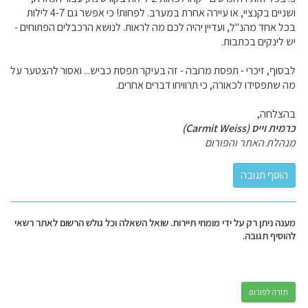
ושניים בקנציי, או עיירה אחרת במערב. לפחות! כי אפשר גם 4-7 לילות
בכל אחד מהנ"ל, ועדיין יהיה לכם מה לראות. לנושא הרכבלים הפתוחים -
יש לינקים בכתבות.
לבסוף, זיכרי - תפסת מרובה - זה בעיקר תפסת כביש... ואסור להצטער על
מה שתפסידו לכאורה, כי תרוויחו דברים אחרים.
בהצלחה,
כרמית וייס (Carmit Weiss)
מנהלת האתר והפורום
מענה ניתן רק על ידי מומחי תיירות. שואל השאלה וכל גולש הרשום לאתר רשאי
להוסיף תגובה.
חזרה לפורום