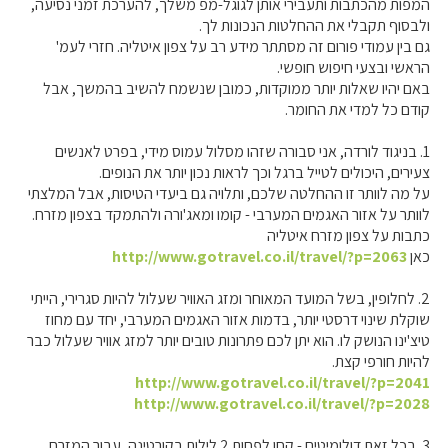
המפות מהכתבות ותעבירי אותן לגוגל-מפ משלך, להערכת זמני נסיעה,
ולבסוף תקבלי את ההחלטות הנכונות לך.
גם בין עמודי פורום זה מסתתר מידע רב על צפון איטליה. חזרי לעמ'
הראשי ובצעי חיפוש חופשי.
באם יהיו שאלות יותר ממוקדות, כמובן שנשמח להשיב בהמשך, אבל
קודם כל למדי את החומר.
1. בניגוד לורדה, אני סבורה שזהו מסלול עמוס מידי, בפרט לאנשים
צעירים, היכולים לטייל ברגל וכך לראות נכון יותר את הנופים.
על מה לוותר זו ההחלטה שלכם, ותלויה גם ביעדי הטיסות, אבל המלצתי
לוותר על אזור האגמים המערבי - קומו ומאג'ורה ולהתמקד בצפון מזרח.
כתבות על צפון מזרח איטליה
כאן
http://www.gotravel.co.il/travel/?p=2063
2. לחלופין, בשל המועד המאוחר ומזג האוויר שעלול להיות סגרירי, הייתי
שוקלת שינוי דרסטי יותר, בדמות אזור האגמים המערבי, יחד עם מחוז
טיצ'ינו הנושק לו. הוא יתן לכם פתרונות טובים יותר למזג אוויר שעלול כבר
להיות חורפי קצת.
http://www.gotravel.co.il/travel/?p=2041
http://www.gotravel.co.il/travel/?p=2028
3. בכל זאת דולומיטים - קחו לפחות 2 לילות בקורטינה, עבור המזרח,