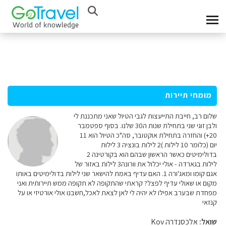
מומחי תיירות
שלום רב, חייבת התייעצות לגבי הטיול שאני מתכננת לי
ולבן זוגי שני בתחילת שנות ה30 שלנו. בסוף ספטמבר
20+) והחזרה בתחילת אוקטובר, סה"כ הטיול הוא 11
יום (כלומר 10 לילות )2 לילות בונציה 3 לילות
בדולימיטים כאשר הראשון שבהם הוא בקורטינה 2
לילות בגארדה - אולי יכלול את וורונה3 לילות באזור של
אגם קומו ומאג'ורה 1. האם עדיף באמת להישאר שני לילות בדולימיטים באותו
מקום או שאולי עדיף לפצל? קראתי שהתקופה לא תקופה ממש תיירותית ואני
מפחדת שבערב אפילו לא יהיה לי לאן לצאת לאכל,חשבנו אולי אורטיזי או על
קנזאי
שואל:
אלכסנדרה Kov