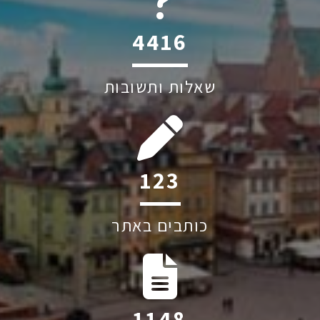
6045
שאלות ותשובות
186
כותבים באתר
1733