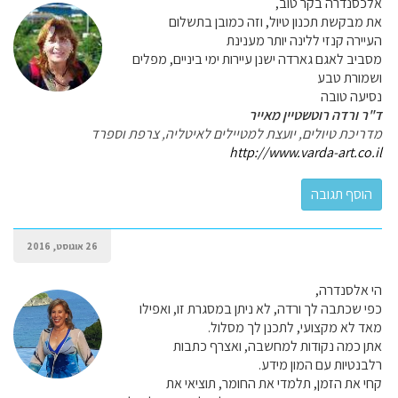
אלכסנדרה בקר טוב,
את מבקשת תכנון טיול, וזה כמובן בתשלום
העיירה קנזי ללינה יותר מענינת
מסביב לאגם גארדה ישנן עיירות ימי ביניים, מפלים
ושמורת טבע
נסיעה טובה
ד"ר ורדה רוטשטיין מאייר
מדריכת טיולים, יועצת למטיילים לאיטליה, צרפת וספרד
http://www.varda-art.co.il
26 אוגוסט, 2016
הי אלסנדרה,
כפי שכתבה לך ורדה, לא ניתן במסגרת זו, ואפילו
מאד לא מקצועי, לתכנן לך מסלול.
אתן כמה נקודות למחשבה, ואצרף כתבות
רלבנטיות עם המון מידע.
קחי את הזמן, תלמדי את החומר, תוציאי את