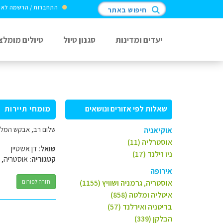
התחברות / הרשמה לא
חיפוש באתר
יעדים ומדינות
סגנון טיול
טיולים מומלצ
שאלות לפי אזורים ונושאים
מומחי תיירות
שלום רב, אבקש המלצה ליום מלא במרכז שוויץ, 29/8, 
אוקיאניה
אוסטרליה (11)
שואל:
דן אשטיין
ניו זילנד (17)
קטגוריה:
אוסטריה, ג
אירופה
אוסטריה, גרמניה ושוויץ (1155)
חזרה לפורום
איטליה ומלטה (858)
בריטניה ואירלנד (57)
הבלקן (339)