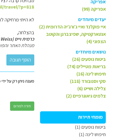
מבחינת קרבה לציריך
אפריקה
il/travel/?p=818
אפריקה (99)
יעדים מיוחדים
לא הייתי מרחיקה לאז
איי פוקלנד ואיי ג'ורג'יה הדרומית (2)
בהצלחה,
אנטארקטיקה, שפיצברגן והקוטב
כרמית וייס (Carmit Weiss)
הצפוני (4)
מנהלת האתר והפור
נושאים מיוחדים
ביטוח נוסעים (26)
בריאות מטיילים (74)
חיפוש לינה (16)
סקי וסנובורד (118)
מענה ניתן רק על ידי 
צלילה ושייט (6)
צלמים גיאוגרפיים (2)
חזרה לפורום
מומחי תיירות
ביטוח נוסעים (1)
חיפוש לינה (1)