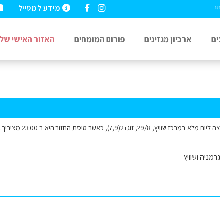
מידע למטייל
תר
ים
ארכיון מגזינים
פורום המומחים
האזור האישי שלי
זוג+2(7,9), כאשר טיסת החזור היא ב 23:00 מציריך. תודה מראש דן
רמניה ושוויץ