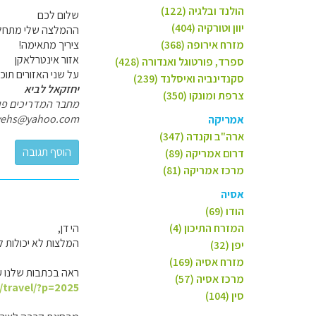
הולנד ובלגיה (122)
שלום לכם
יוון וטורקיה (404)
ההמלצה שלי מתחלקת 
מזרח אירופה (368)
ציריך מתאימה!
אזור אינטרלאקן
ספרד, פורטוגל ואנדורה (428)
על שני האזורים תו
סקנדינביה ואיסלנד (239)
יחזקאל לביא
צרפת ומונקו (350)
מחבר המדריכים פולי
yehs@yahoo.com
אמריקה
ארה"ב וקנדה (347)
דרום אמריקה (89)
מרכז אמריקה (81)
אסיה
הודו (69)
המזרח התיכון (4)
הי דן,
המלצות לא יכולות ל
יפן (32)
מזרח אסיה (169)
ראה בכתבות שלנו על
מרכז אסיה (57)
l/travel/?p=2025
סין (104)