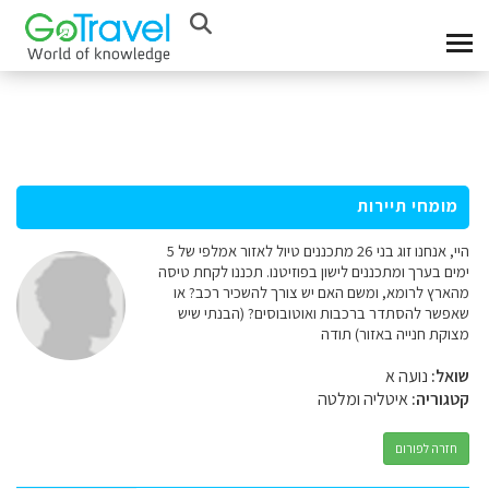
מומחי תיירות
היי, אנחנו זוג בני 26 מתכננים טיול לאזור אמלפי של 5
ימים בערך ומתכננים לישון בפוזיטנו. תכננו לקחת טיסה
מהארץ לרומא, ומשם האם יש צורך להשכיר רכב? או
שאפשר להסתדר ברכבות ואוטובוסים? (הבנתי שיש
מצוקת חנייה באזור) תודה
שואל:
נועה א
קטגוריה:
איטליה ומלטה
חזרה לפורום