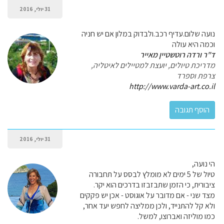
31 יולי, 2016
נועה שלום.עדיף רכב.ולבדוק במלון אם יש חניה
וכמה היא עולה
ד"ר ורדה רוטשטיין מאייר
מדריכת טיולים, יועצת למטיילים לאיטליה,
צרפת וספרד
http://www.varda-art.co.il
31 יולי, 2016
הי נועה,
טיול של 5 ימים לא מומלץ לבסס על תחבורה
ציבורית, כי הזמן שתבזבזו בדרכים הוא יקר.
מצד שני - אם מדובר על אוגוסט - אכן יש פקקים
ולא קל להתנייד, ולכן ממליצה לחפש יעד אחר,
כמו מוליזה ואברוצו, למשל.