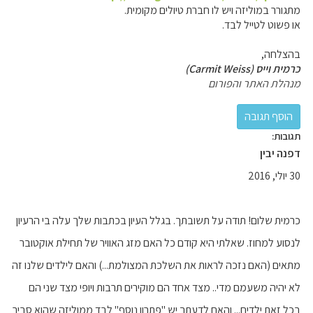
מתגורר במוליזה ויש לו חברת טיולים מקומית.
או פשוט לטייל לבד.
בהצלחה,
כרמית וייס (Carmit Weiss)
מנהלת האתר והפורום
תגובות:
דפנה יבין
30 יולי, 2016
כרמית שלום! תודה על תשובתך. בגלל העיון בכתבות שלך עלה בי הרעיון
לנסוע למחוז. שאלתי היא קודם כל האם מזג האוויר של תחילת אוקטובר
מתאים (האם נזכה לראות את השלכת המצולמת...) והאם לילדים שלנו זה
לא יהיה משעמם מדי.. מצד אחד הם מוקירים תרבות ויופי מצד שני הם
בכל זאת ילדים... והאם לדעתך יש "פתרון נוסף" לבד ממוליזה שהוא סביר