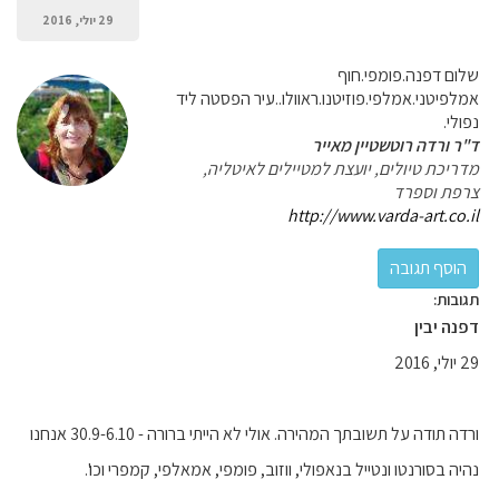
29 יולי, 2016
שלום דפנה.פומפי.חוף
אמלפיטני.אמלפי.פוזיטנו.ראוולו..עיר הפסטה ליד
נפולי.
ד"ר ורדה רוטשטיין מאייר
מדריכת טיולים, יועצת למטיילים לאיטליה,
צרפת וספרד
http://www.varda-art.co.il
תגובות:
דפנה יבין
29 יולי, 2016
ורדה תודה על תשובתך המהירה. אולי לא הייתי ברורה - 30.9-6.10 אנחנו
נהיה בסורנטו ונטייל בנאפולי, ווזוב, פומפי, אמאלפי, קמפרי וכו'.