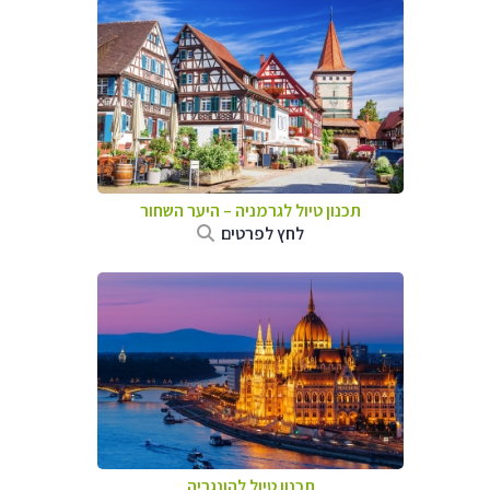
תכנון טיול לגרמניה
–
היער השחור
לחץ לפרטים
תכנון טיול להונגריה