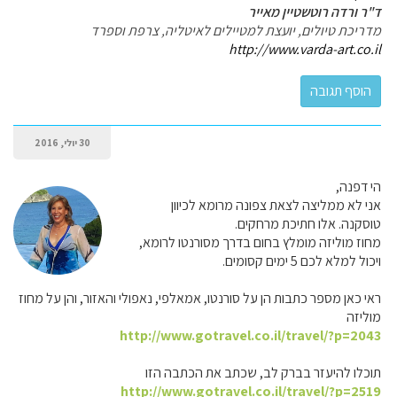
ד"ר ורדה רוטשטיין מאייר
מדריכת טיולים, יועצת למטיילים לאיטליה, צרפת וספרד
http://www.varda-art.co.il
30 יולי, 2016
הי דפנה,
אני לא ממליצה לצאת צפונה מרומא לכיוון
טוסקנה. אלו חתיכת מרחקים.
מחוז מוליזה מומלץ בחום בדרך מסורנטו לרומא,
ויכול למלא לכם 5 ימים קסומים.
ראי כאן מספר כתבות הן על סורנטו, אמאלפי, נאפולי והאזור, והן על מחוז
מוליזה
http://www.gotravel.co.il/travel/?p=2043
תוכלו להיעזר בברק לב, שכתב את הכתבה הזו
http://www.gotravel.co.il/travel/?p=2519