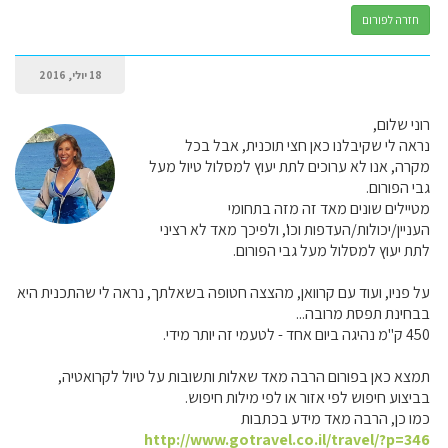
חזרה לפורום
18 יולי, 2016
רוני שלום,
נראה לי שקיבלנו כאן חצי תוכנית, אבל בכל
מקרה, אנו לא ערוכים לתת יעוץ למסלול טיול מעל
גבי הפורום.
מטיילים שונים מאד זה מזה בתחומי
העניין/יכולות/העדפות וכו', ולפיכך מאד לא רציני
לתת יעוץ למסלול מעל גבי הפורום.
על פניו, ועוד עם קרוואן, מהצצה חטופה בשאלתך, נראה לי שהתכנית היא
בבחינת תפסת מרובה...
450 ק"מ נהיגה ביום אחד - לטעמי זה יותר מידי.
תמצא כאן בפורום הרבה מאד שאלות ותשובות על טיול לקרואטיה,
בביצוע חיפוש לפי אזור או לפי מילות חיפוש.
כמו כן, הרבה מאד מידע בכתבות
http://www.gotravel.co.il/travel/?p=346