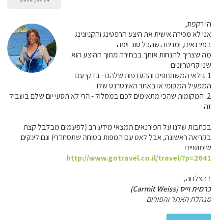
הי רקפת,
אני לא מכירה אישית את היצע הרפטינג והקניונינג
בפירנאים, ומניחה שהכל טוב ויפה.
מה שצריך להנחות אותך בבחירה מתוך ההיצע הוא
שני קריטריונים:
1. גילאי המשתתפים וההעדפות שלהם - בדקי עם
המפעיל המקומי או באתר האינטרנט שלו.
2. המקומות שהכי מתאימים לכם במסלול - הרי לא תסעי יום שלם בשביל
זה.
בכתבות שלנו על הפירנאים תמצאי מידע רב (לפעמים מבלבל קצת
בקריאה ראשונה, אבל לאט עם המפות בטוחה שתסתדרי) וגם לינקים
שימושיים
http://www.gotravel.co.il/travel/?p=2641
בהצלחה,
כרמית וייס (Carmit Weiss)
מנהלת האתר והפורום