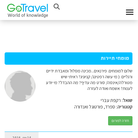
מומחי תיירות
שלום למומחים. פירנאים...מכינה מסלול ומאבדת ידיים
ורגליים :( מי עשה רפטינג/ קניוניג? ראיתי שיש
מטורלה/אינסה/ סורט מה עדיף? מה ההבדל? מי יודע
לענות? אשמח ואודה לעזרה
שואל:
רקפת עברי
קטגוריה:
ספרד, פורטוגל ואנדורה
חזרה לפורום
14 יוני, 2016