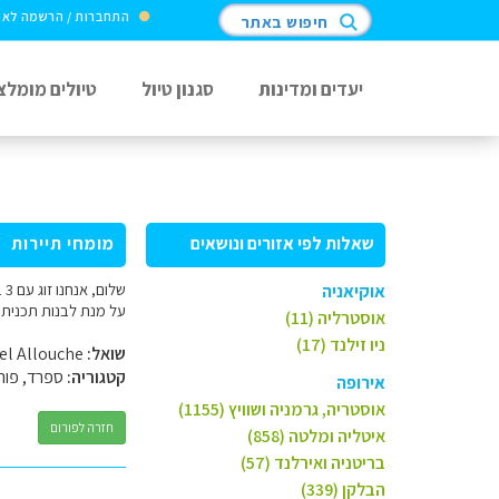
התחברות / הרשמה לא
חיפוש באתר
יעדים ומדינות
סגנון טיול
טיולים מומלצ
שאלות לפי אזורים ונושאים
מומחי תיירות
אוקיאניה
על מנת לבנות תכנית 
אוסטרליה (11)
ניו זילנד (17)
שואל:
Michel Allouche
קטגוריה:
ספרד, פורט
אירופה
אוסטריה, גרמניה ושוויץ (1155)
חזרה לפורום
איטליה ומלטה (858)
בריטניה ואירלנד (57)
הבלקן (339)