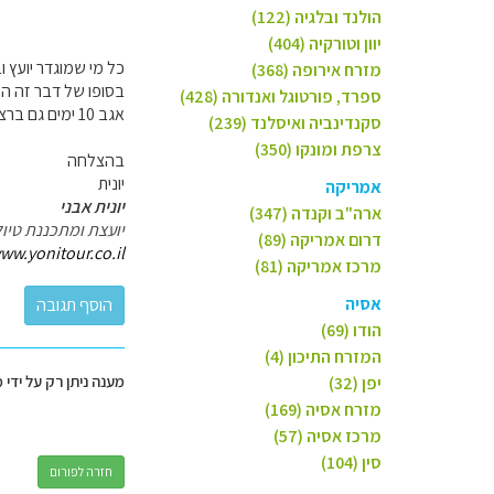
הולנד ובלגיה (122)
יוון וטורקיה (404)
כל מי שמוגדר יועץ ו
מזרח אירופה (368)
בסופו של דבר זה המ
ספרד, פורטוגל ואנדורה (428)
אגב 10 ימים גם ברצלונה וגם פירנאים--קצת צפוף, לא בלתי אפשרי- אבל יצטרכו להיות ויתורים (אפילו כואבים).
סקנדינביה ואיסלנד (239)
צרפת ומונקו (350)
בהצלחה
יונית
אמריקה
יונית אבני
ארה"ב וקנדה (347)
יועצת ומתכננת טיול
דרום אמריקה (89)
ww.yonitour.co.il
מרכז אמריקה (81)
אסיה
הודו (69)
המזרח התיכון (4)
מענה ניתן רק על ידי 
יפן (32)
מזרח אסיה (169)
מרכז אסיה (57)
סין (104)
חזרה לפורום