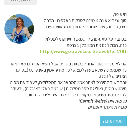
הי עופר,
סוף יוני היא עונה מצויינת לטרקים באלפים - הרבה
מים, פריחה, שלג שנותר מהחורף ומזג אוויר נעים.
בכתבה על סאס-פה, לדוגמא, התייחסתי למסלול
כזה, הכולל גם את המון בלון בצרפת
http://www.gotravel.co.il/travel/?p=1791
אני לא מכירה אתר אחד לבקתות בשוויץ, אבל נושא הטרקים מאד מסודר,
כך שמאמינה שלא בעיה למצוא לכך מידע אמין באינטרנט (בסיועו
האדיב של גוגל).
יותר חשוב להיכנס לאתר אמין המתאר את המסלולים, לעבוד עם מפות
סימון שבילים, ואולי גם ספר מסלולים (יש כמה כאלו באנגלית), ובעיקר
לקבל תמיד מידע מהמקומיים לגבי מצב השבילים והבקתות.
כרמית וייס (Carmit Weiss)
מנהלת האתר והפורום