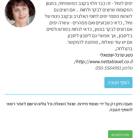
ימים לטיול - זה כבר תלוי בקצב המשפחתי, במגוון
המקומות שרוצים לבקר ולחוות ... אם רוצים גם
לשהות מספר ימים לחופי האלגרב ובקצב נינוח של
טיול , כדאי כשבועיים ואם ממהרים - עשרה ימים.
אם רוצים לבקר בצפון , כדאי לנחות בפורטו ולסיים
בליסבון , אך אפשרי גם ליסבון-ליסבון.
אם יש עוד שאלות , מוזמנת להתקשר.
בהצלחה,
נטע טרגל-שמואלי
http://www.nettatravel.co.il/
טלפון 050-5564991
מענה ניתן רק על ידי מומחי תיירות. שואל השאלה וכל גולש הרשום לאתר רשאי
להוסיף תגובה.
חזרה לפורום