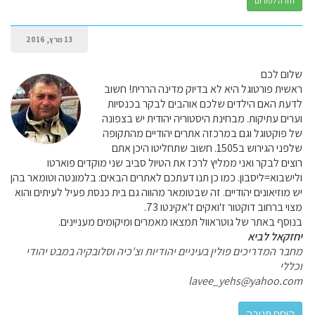
חזרה לפורום
13 מרץ, 2016
שלום לכם
ראשית פורטוגל היא לא בדיוק מדינה הררית! חשוב
לדעת האם הילדים שלכם אוהבים לבקר בכנסיות
וערים עתיקות. מבחינת היסטוריה יהודית יש בצפונה
של פוקטוגל וגם במרכזה אתרים יהודיים מהתקופה
שלפני הגירוש ב1505. חשוב שתחליטו היכן אתם
רוצים לבקר ואני ממליץ לרכז את הטיול סביב שני מוקדים פוארטו
ולישבוא=ליסבון. כמו כן תנו דעתכם לאתרים הבאים: בלמונטה וטומאר בהן
יש מוזיאונים יהודיים. זה שבטומאר מהווה גם בית כנסת פעיל לעיתים והוא
מצוי ברחוב דוקטור ז'ואקים ז'אקינטו 73.
בנוסף באתר של גוטראוול תמצאו מאמרים ומיקומים מעניינים.
יחזקאל לביא
מחבר המדריכים פולין בעיניים יהודיות וצ'כיה וסלובקיה במבט יהודי
וכללי
lavee_yehs@yahoo.com