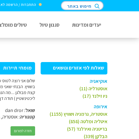
התחברות / הרשמה לא
חיפוש באתר
יעדים ומדינות
סגנון טיול
טיולים מומלצ
שאלות לפי אזורים ונושאים
מומחי תיירות
שלום אני רוצה לטוס ע
אוקיאניה
בשוויץ. הבנתי שאני 
אוסטרליה (11)
קצת מבולגן ....מה הנה
ניו זילנד (17)
ליכטינשטיין ) תודה דן
אירופה
שואל:
dan dror
אוסטריה, גרמניה ושוויץ (1155)
קטגוריה:
אוסטריה, ג
איטליה ומלטה (858)
בריטניה ואירלנד (57)
חזרה לפורום
הבלקן (339)