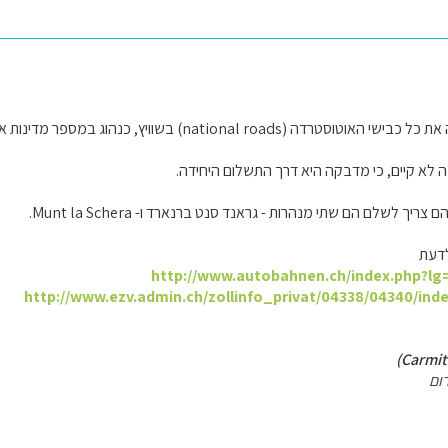
המדבקה אכן מכסה את כל כבישי האוטוסטרדה (national roads) ב
לא קיים, כי מדבקה היא דרך התשלום היחידה.
יך לשלם הם שתי מנהרות - גראנד סנט ברנארד ו- Munt la Schera.
לדעת
http://www.autobahnen.ch/index.php?l
http://www.ezv.admin.ch/zollinfo_privat/04338/04340/ind
ום