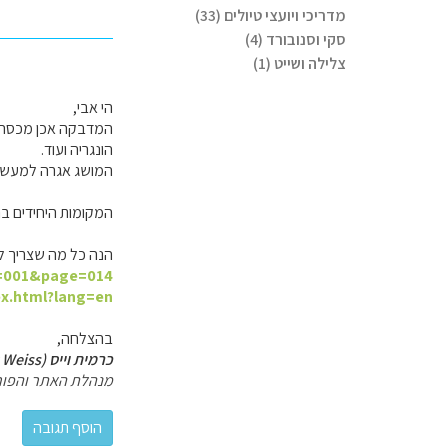
מדריכי ויועצי טיולים (33)
סקי וסנובורד (4)
צלילה ושייט (1)
הי אבי,
הונגריה ועוד.
המושג אגרה למעשה 
המקומות היחידים בהם צר
הנה כל מה שצריך 
g=001&page=014
ex.html?lang=en
בהצלחה,
כרמית וייס (Carmit Weiss)
מנהלת האתר והפור