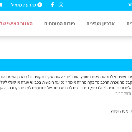
מידע למטייל
תר
ים
ארכיון מגזינים
פורום המומחים
האזור האישי שלי
ם משפחתי לחופשת פסח בשווייץ האם ניתן לעשות סקי בתקופה זו ? כמו כן אשמח אם ת
מקבל מהשכרת הרכב מדבקה מה זה אומר ? נסיעה חופשית בכבישי אגרה או שעלי לשלם. 
לים עבור חנייה ?? ולבסוף, היינו רוצים להכניס גיחה של יום/יומיים למדינה קרובה , לא
 ורחל דרור
רמניה ושוויץ