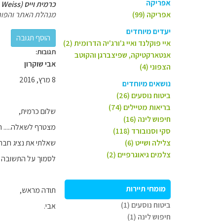
אפריקה
כרמית וייס (Carmit Weiss)
אפריקה (99)
מנהלת האתר והפור
יעדים מיוחדים
איי פוקלנד ואיי ג'ורג'יה הדרומית (2)
תגובות:
אנטארקטיקה, שפיצברגן והקוטב
אבי שוקרון
הצפוני (4)
8 מרץ, 2016
נושאים מיוחדים
ביטוח נוסעים (26)
בריאות מטיילים (74)
שלום כרמית,
חיפוש לינה (16)
מצטרף לשאלה..... האם מדבקת ה vignette מאפשרת 
סקי וסנובורד (118)
צלילה ושייט (6)
שאלתי את נציג חבר
צלמים גיאוגרפיים (2)
לסמוך על התשובה של
מומחי תיירות
תודה מראש,
ביטוח נוסעים (1)
אבי.
חיפוש לינה (1)