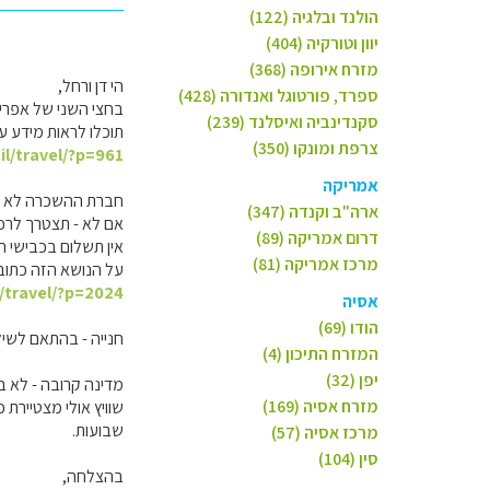
הולנד ובלגיה (122)
יוון וטורקיה (404)
מזרח אירופה (368)
הי דן ורחל,
ספרד, פורטוגל ואנדורה (428)
בחצי השני של אפריל
סקנדינביה ואיסלנד (239)
תוכלו לראות מידע ע
צרפת ומונקו (350)
il/travel/?p=961
אמריקה
חברת ההשכרה לא מח
ארה"ב וקנדה (347)
אם לא - תצטרך לרכו
דרום אמריקה (89)
אין תשלום בכבישי ה
מרכז אמריקה (81)
על הנושא הזה כתוב 
l/travel/?p=2024
אסיה
הודו (69)
חנייה - בהתאם לשיל
המזרח התיכון (4)
יפן (32)
מדינה קרובה - לא ברו
מזרח אסיה (169)
שוויץ אולי מצטיירת
שבועות.
מרכז אסיה (57)
סין (104)
בהצלחה,