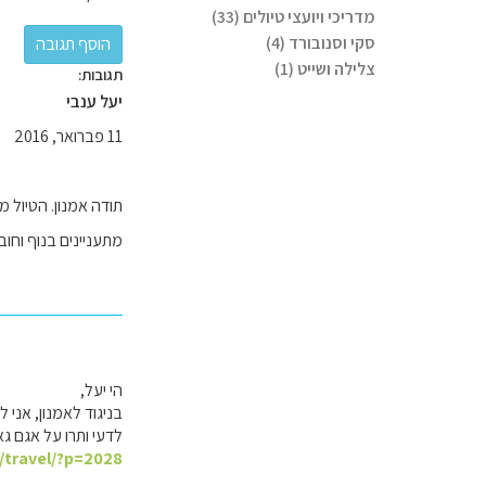
מדריכי ויועצי טיולים (33)
סקי וסנובורד (4)
צלילה ושייט (1)
תגובות:
יעל ענבי
11 פברואר, 2016
תודה אמנון. הטיול מת
מתעניינים בנוף וחו
הי יעל,
בניגוד לאמנון, אני לא בעד "גיחות" או סימו
לדעי ותרו על אגם גא
l/travel/?p=2028