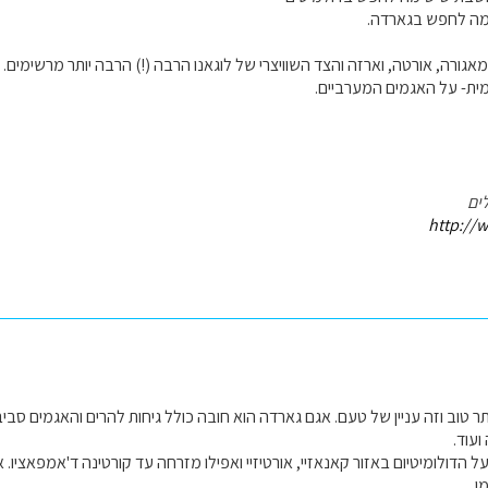
מה לחפש בגארדה.
גורה, אורטה, וארזה והצד השוויצרי של לוגאנו הרבה (!) הרבה יותר מרשימים.
ת- על האגמים המערביים.
ים
http://w
ותר טוב וזה עניין של טעם. אגם גארדה הוא חובה כולל גיחות להרים והאגמים סביבו
עוד.
ל הדולומיטיום באזור קאנאזיי, אורטיזיי ואפילו מזרחה עד קורטינה ד'אמפאציו
ן.