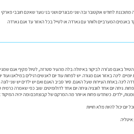
מתוכננת לחודש אוקטובר ובה שני מבוגרים ושני בני נוער שאינם חובבי פארקי שעש
אגמים המערביים ולוותר עם גארדה או לטייל בכל האזור עד אגם גארדה
הטיול באגם מג'ורה לביקור באיזולה בלה מהעיר סטרזה, לטיול מקיף אגם שמגיע 
 יומיים. לינה באזור אגם מגורה. יש לפחות עוד יום לאנשים רגילים במילאנו ועוד 
רדה לינה באחת העיירות שעל האגם. סיור סביב האגם ואם יש ילדים יש שני לונה 
פחות. גיחה יום אחד לוונציה וגיחה יום אחד לדולומיטים. שוב כפי שאמרה כרמית ט
אומנות, ילדים. כשתדעו פחות או יותר מה המרקם של קבוצתכם ומה יהיה המיקוד 
כל יום יכול להיות מלא חוייות
איטליה