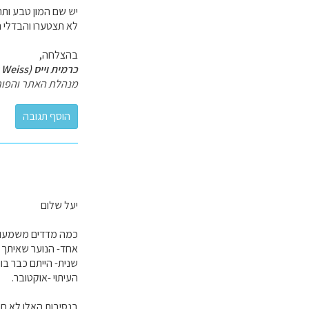
יש שם המון טבע ותר
לא תצטערו והבדלי המ
בהצלחה,
כרמית וייס (Carmit Weiss)
מנהלת האתר והפור
יעל שלום
כמה מדדים משמעות
אחד- הנוער שאיתך -
שנית- הייתם כבר בוו
העיתוי -אוקטובר.
בנסיבות האלו לא ח