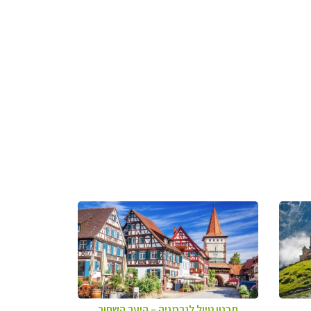
תכנון טיול לגרמניה
–
היער השחור