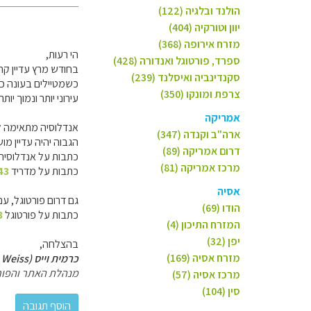
הולנד ובלגיה (122)
יוון וטורקיה (404)
מזרח אירופה (368)
הי רעות,
ספרד, פורטוגל ואנדורה (428)
בחודש מרץ עדיין קר 
סקנדינביה ואיסלנד (239)
כשמטיילים בעונה כזו
צרפת ומונקו (350)
עירוני יותר ונמוך יותר.
אמריקה
אנדלוסיה מתאימה לט
ארה"ב וקנדה (347)
הגבוה יהיה עדיין מו
דרום אמריקה (89)
כתבות על אנדלוסיה
מרכז אמריקה (81)
כתבות על מדריד
43
אסיה
גם דרום פורטוגל, ע
הודו (69)
כתבות על פורטוגל
3
המזרח התיכון (4)
יפן (32)
בהצלחה,
מזרח אסיה (169)
כרמית וייס (Carmit Weiss)
מנהלת האתר והפור
מרכז אסיה (57)
סין (104)