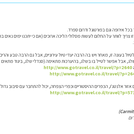
בכל אירופה וגם בפורטוגל ודרום ספרד.
 צריך לוותר על החלום לעשות מסלולי הליכה ארוכים (אם כי יתכנו ימים נאים בה
יול בעונה זו, מאחר ויש בה הרבה יעדי טיול עירוניים, אבל גם הרבה טבע והרי
שלג, אבל אפשר לטייל בו בשלג, בהיערכות מתאימה (סנדלי שלג, ביגוד מתאים וכו
http://www.gotravel.co.il/travel/?p=2640
http://www.gotravel.co.il/travel/?p=26
ם אזור אלנטג'ו, הכפרים ההיסטוריים וכפרי הצפחה, יכול להתחבר עם סיבוב גדו
http://www.gotravel.co.il/travel/?p=57
ום