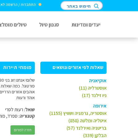
התחברות / הרשמה לא
חיפוש באתר
יעדים ומדינות
סגנון טיול
טיולים מומלצ
שאלות לפי אזורים ונושאים
מומחי תיירות
אוקיאניה
אוסטרליה (11)
אוהבים אזורים הרריים
ניו זילנד (17)
אוהד ורעות
אירופה
שואל:
רעות לסרי
אוסטריה, גרמניה ושוויץ (1155)
קטגוריה:
ספרד, פורט
איטליה ומלטה (858)
בריטניה ואירלנד (57)
חזרה לפורום
הבלקן (339)