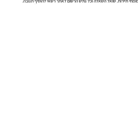
מומחי תיירות. שואל השאלה וכל גולש הרשום לאתר רשאי להוסיף תגובה.