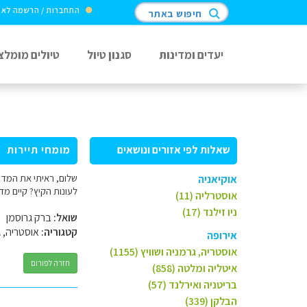
התחברות / הרשמה לא
חיפוש באתר
יעדים ומדינות
סגנון טיול
טיולים מומלצ
שאלות לפי אזורים ונושאים
מומחי תיירות
שלום, ראיתי את המדרי
אוקיאניה
לעונות הקיץ? קיים מד
אוסטרליה (11)
ניו זילנד (17)
שואל:
ברק גרוסמן
קטגוריה:
אוסטריה, ג
אירופה
אוסטריה, גרמניה ושוויץ (1155)
חזרה לפורום
איטליה ומלטה (858)
בריטניה ואירלנד (57)
הבלקן (339)