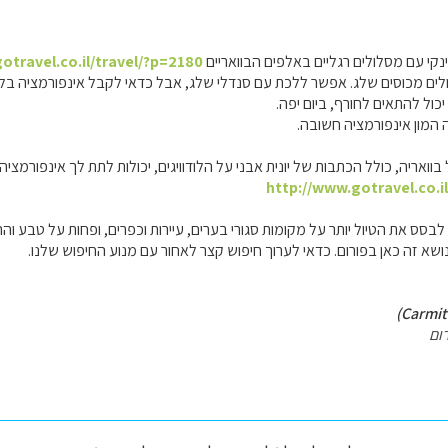
נקי עם מסלולים רגליים באלפים הבוואריים
otravel.co.il/travel/?p=2180
לים מכוסים שלג. אפשר ללכת עם סנדלי שלג, אבל כדאי לקבל אינפורמציה בלש
כול להתאים לחורף, ביום יפה.
 המון אינפורמציה חשובה.
ואריה, כולל הכתבות של יונית אבני על הלודוויגים, יכולות לתת לך אינפורמציה
http://www.gotravel.co.i
בסס את הטיול יותר על מקומות סגורי בערים, עיירות וכפרים, ופחות על טבע והר
א זה כאן בפורום. כדאי לערוך חיפוש קצר לאחור עם מנוע החיפוש שלנו.
ום