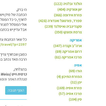
הולנד ובלגיה (122)
יוון וטורקיה (404)
הי ברק,
הכתבה של מידן וישי
מזרח אירופה (368)
לחורף, כי כל המסלו
ספרד, פורטוגל ואנדורה (428)
אולי המסלול למנזר י
סקנדינביה ואיסלנד (239)
אבל עדיין יש בכתבה
צרפת ומונקו (350)
כל שאר הכתבות על בו
אמריקה
l/travel/?p=2397
ארה"ב וקנדה (347)
דרום אמריקה (89)
כמובן שבחורף צריך ל
מרכז אמריקה (81)
הרבה מאד נכתב בנוש
אסיה
בהצלחה,
הודו (69)
כרמית וייס (Carmit Weiss)
המזרח התיכון (4)
מנהלת האתר והפור
יפן (32)
מזרח אסיה (169)
מרכז אסיה (57)
סין (104)