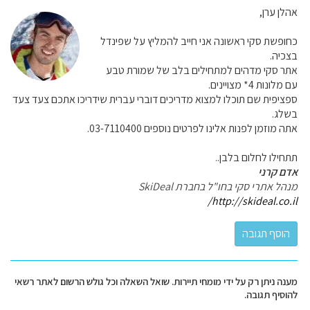
אהלן ערן,
כחופשת סקי ראשונה אני חייב להמליץ על שפינדל
בצכיה.
אתר סקי מדהים למתחילים בלב של שמורת טבע
עם מלונות 4* מצויינים.
ספציפית שם תוכלו למצוא מדריכים דוברי עברית שידריכו אתכם צעד צעד
בשלג.
אתה מוזמן לפנות אלינו לפרטים נוספים 03-7110400.
תתחילו לחלום בלבן..
אדם קרני
מנהל אתרי סקי בחו"ל בחברת SkiDeal
http://skideal.co.il/
מענה ניתן רק על ידי מומחי תיירות. שואל השאלה וכל גולש הרשום לאתר רשאי
להוסיף תגובה.