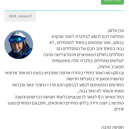
חזרה לפורום
17 נובמבר, 2015
ערן שלום,
ממליצה לכם לנסוע לבולגריה לאתר שנקרא
בנסקו , אתר שמתאים במיוחד למתחילים , לא
גבוה במיוחד ורוב רובם של המסלולים הם
מסלולים כחולים המאפשרים תרגול וגלישה מהנה
לגולשים מתחילים. בולגריה זולה משמעותית
ממערב אירופה,
ובנסקו הוא האתר היחידי במזרח אירופה שמרגיש כמעט כמו אתר אירופאי
מהשורה ומאובזר במעליות חדישות .
החודשים המתאימים לנסוע לבנסקו הינם מרכז החורף: ינואר ופברואר
מאחר והאתר לא מאד גבוה ,
החל מאיזור ה 8 לינואר לכשבועיים (לאחר חופשת הכריסמס והשנה
החדשה ) ישנה ירידה בלחץ התיירים הארופאים , ויתכן וגם המחירים מעט
יורדים .
חופשה מהנה