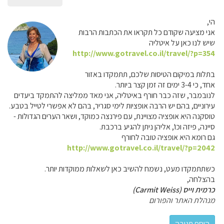
הי,
אני מציעה שקודם כל תקראו את הכתבות הרבות
שיש לנו כאן על איטליה
http://www.gotravel.co.il/travel/?p=354
בתלות במיקום הטיסות שלכם, תתמקדו באזור
אחד, כי 3-4 ימים זה זמן קצר ביותר.
לנובמבר, שזה כבר חורף באיטליה, אני מאד ממליצה להתמקד ביעדים
עירוניים, בהם יש הרבה אופציות לימי סגריר, בהם לא אפשרי לטייל בטבע.
טוסקנה היא אופציה מצויינת, עם פירנצה כמוקד, ושאר הערים הגדולות -
סיינה, פיזה וכו', אליהן ניתן להגיע ברכבת.
גם רומא היא אופציה טובה לחורף
http://www.gotravel.co.il/travel/?p=2042
כשתתמקדו מעט, נשמח להשיב כאן לשאלות ממוקדות יותר.
בהצלחה,
כרמית וייס (Carmit Weiss)
מנהלת האתר והפורום