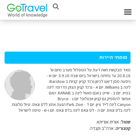
מומחי תיירות
מאד מבקשת חוות דעת על המסלול מערב מיום ש'
20.8.16 עד נחיתה בישראל ביום שבת 3.9.16: יום ש -
ניסעה מסן דיאגו לכיוון גרנד קניון. קניות ב Barstow.
לינה ב Williams. יום א - גרנד קניון הצוק הדרומי. לינה
בפייג. יום ב - שייט באגם פאוול לינה ב KANAB. האם
אפשר להספיק גם קניון אנטלופ? יום ג - Bryce
Canyon לינה לייד ציון. יום ד - Park Zion הגעה אחצ ללס וגאס. טיול מלונות.
לינה בלס וגאס. יום ה - לס וגאס לינה בלס וגאס. יום ו-ש - טיסה לישראל
שואל:
אורית אוריתא
קטגוריה:
ארה"ב וקנדה