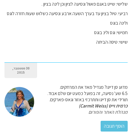
שלישי: שייט באגם פאוול ונסיעה לציון וכן לינה בציון .
רביעי: טיול בציון עד בערך השעה ארבע ונסיעה כשלוש שעות חזרה לוגס
ולינה בוגס
חמישי: וגס ולינ בוגס
שישי: טיסה הביתה
30 ספטמבר,
2015
מדוע סן דייגו? מגדיל מאד את המרחקים.
6.5 שע' נסיעה, זה בפועל כמעט יום שלם אבוד.
תורידי את סן דייגו ותתרכזי באזור וגאס-פארקים.
כרמית וייס (Carmit Weiss)
מנהלת האתר והפורום