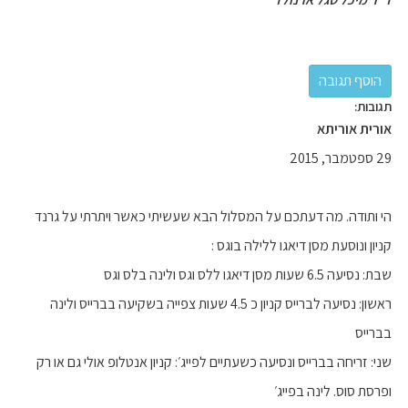
תגובות:
אורית אוריתא
29 ספטמבר, 2015
הי ותודה. מה דעתכם על המסלול הבא שעשיתי כאשר ויתרתי על גרנד
קניון ונוסעת מסן דיאגו ללילה בוגס :
שבת: נסיעה 6.5 שעות מסן דיאגו ללס וגס ולינה בלס וגס
ראשון: נסיעה לברייס קניון כ 4.5 שעות צפייה בשקיעה בברייס ולינה
בברייס
שני: זריחה בברייס ונסיעה כשעתיים לפייג׳: קניון אנטלופ אולי גם או רק
ופרסת סוס. לינה בפייג׳