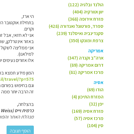
הולנד ובלגיה (122)
יוון וטורקיה (404)
הי ארז,
מזרח אירופה (368)
בתחילת אוקטובר היי
ספרד, פורטוגל ואנדורה (428)
וקרים.
סקנדינביה ואיסלנד (239)
אני לא חזאי, אבל זה
צרפת ומונקו (350)
באזור אינטרלקן, ש
אני ממליצה לשקול ל
אמריקה
למילאנו).
ארה"ב וקנדה (347)
אלו אזורים נעימים י
דרום אמריקה (89)
מרכז אמריקה (81)
המון מידע תמצא בכת
il/travel/?p=575
אסיה
וגם בחיפוש בפורום ה
הודו (69)
זה הרבה יותר ממה 
המזרח התיכון (4)
יפן (32)
בהצלחה,
כרמית וייס (Carmit Weiss)
מזרח אסיה (169)
מנהלת האתר והפור
מרכז אסיה (57)
סין (104)