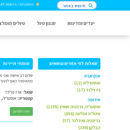
התחברות / הרשמה לא
חיפוש באתר
יעדים ומדינות
סגנון טיול
טיולים מומלצ
שאלות לפי אזורים ונושאים
מומחי תיירות
אוקיאניה
מתאימה? האם להתרכז 
אוסטרליה (11)
ניו זילנד (17)
שואל:
ארז פרידר
קטגוריה:
אוסטריה, ג
אירופה
אוסטריה, גרמניה ושוויץ (1155)
חזרה לפורום
איטליה ומלטה (858)
בריטניה ואירלנד (57)
הבלקן (339)