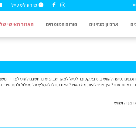
מידע למטייל
תר
ים
ארכיון מגזינים
פורום המומחים
האזור האישי שלי
שלום רב אישתי ואני מתכננים נסיעה לשוויץ ב 6 באוקטובר לטיול למשך שבוע ימים. חשבנו לט
באיזור אחר? איך צפוי להיות מזג האויר? האם תוכלו להמליץ על מסלול ולתת טיפים.
רמניה ושוויץ