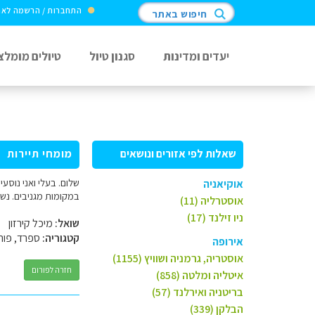
התחברות / הרשמה לא
חיפוש באתר
יעדים ומדינות
סגנון טיול
טיולים מומלצ
שאלות לפי אזורים ונושאים
מומחי תיירות
שלום. בעלי ואני נוסע
אוקיאניה
במקומות מגניבים. נשמח להמלצות ע
אוסטרליה (11)
ניו זילנד (17)
שואל:
מיכל קירזון
קטגוריה:
ספרד, פורט
אירופה
אוסטריה, גרמניה ושוויץ (1155)
חזרה לפורום
איטליה ומלטה (858)
בריטניה ואירלנד (57)
הבלקן (339)