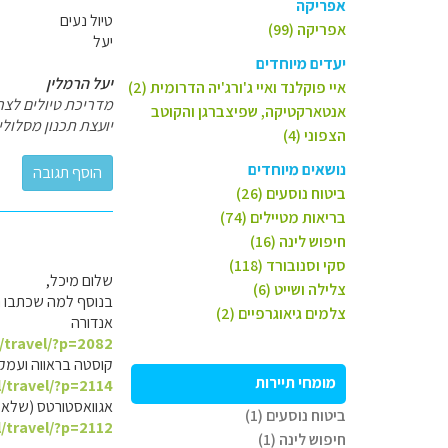
אפריקה
טיול נעים
אפריקה (99)
יעל
יעדים מיוחדים
יעל הרמלין
איי פוקלנד ואיי ג'ורג'יה הדרומית (2)
מדריכת טיולים לצר
אנטארקטיקה, שפיצברגן והקוטב
יועצת תכנון מסלול
הצפוני (4)
נושאים מיוחדים
ביטוח נוסעים (26)
בריאות מטיילים (74)
חיפוש לינה (16)
סקי וסנובורד (118)
שלום מיכל,
צלילה ושייט (6)
בנוסף למה שכתבו ח
צלמים גיאוגרפיים (2)
אנדורה
l/travel/?p=2082
קוסטה בראווה ועמק 
מומחי תיירות
l/travel/?p=2114
אגוואסטורטס (שלא 
ביטוח נוסעים (1)
l/travel/?p=2112
חיפוש לינה (1)