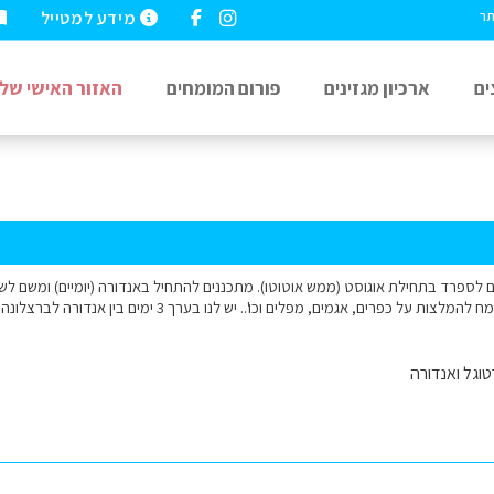
מידע למטייל
תר
ים
ארכיון מגזינים
פורום המומחים
האזור האישי שלי
ים לספרד בתחילת אוגוסט (ממש אוטוטו). מתכננים להתחיל באנדורה (יומיים) ומשם לש
ל כפרים, אגמים, מפלים וכו'.. יש לנו בערך 3 ימים בין אנדורה לברצלונה. תודה, מיכל
וגל ואנדורה