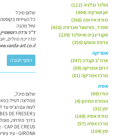
הולנד ובלגיה (122)
יוון וטורקיה (404)
שלום מיכל
כל העיירות בקוסטה ב
מזרח אירופה (368)
טיול מהנה
ספרד, פורטוגל ואנדורה (428)
ד"ר ורדה רוטשטיין 
סקנדינביה ואיסלנד (239)
מדריכת טיולים, יו
צרפת ומונקו (350)
ww.varda-art.co.il
אמריקה
ארה"ב וקנדה (347)
דרום אמריקה (89)
מרכז אמריקה (81)
אסיה
הודו (69)
שלום מיכל,
המזרח התיכון (4)
לעות עם הג'יפ עד ל
יפן (32)
בRIBES DE FRESER, ניתן לעלות ברכבת לתצפית על עמק NURIA ובחזרה לשוטט בכפר.
מזרח אסיה (169)
בדרך מזרחה, מומלץ 
מרכז אסיה (57)
CAP DE CREUS - אזור של מצוקים, סלעים ומגדלור - הנקודה המזרחית ביותר של ספרד, תצפית על הים התיכון.
סין (104)
GIRONA - עיר ציורית, בה התגורר הרמב"ן, הרובע היהודי והמרכז העתיק....