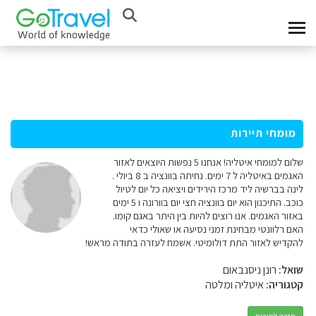
מומחי תיירות
שלום למומחי איטליה! אנחנו 5 נפשות היוצאים לאזור
האגמים באיטליה ל 7 ימים. נחיתה בוונציה ב 8 ביולי .
לינה בברשיה ליד מרכז הירידים ויציאה כל יום לטיול
כוכב. התיכנון הוא יום בוונציה חצי יום בוורונה ו 5 ימים
באזור האגמים. אנו רוצים להיות בין היתר באגם קומו.
האם רלוונטי מבחינת זמני נסיעה או שאולי כדאי
להקדיש לאזור התת דולומיטי. אשמח לעזרה בתודה מראש!
שואל:
רונן ניסנבאום
קטגוריה:
איטליה ומלטה