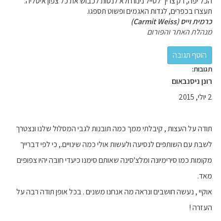
הכל יפה, רק צריך לטייל נינוח ולא לנסות לכבוש את כל צפון איטליה.
תעצרו בכפרים, לגדות האגמים ופשוט תספגו.
כרמית וייס (Carmit Weiss)
מנהלת האתר והפורום
תגובות:
רונן ניסנבאום
2 יולי, 2015
תודה על העצות , קיבלתי ממך כמה תובנות לגבי המסלול שלנו ונצטרך
לשבת עם השותפים לנסיעה ולעשות אולי כמה שינויים., כי לפי דברייך
מקומות כמו סירימיונה ומלצ'סינה שאותם סימנו כיעדי חובה יהיו צפופים
מאד.
אוקיי , נעשה חושבים ונראה מה אנחנו משנים . בכל אופן תודה רבה על
העזרה !