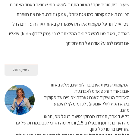
שיעורי בית טובים יותר ! האזור התת דולומיטי כפי שתואר באחד האתרים
הכוונה היא למקומות כמו אגם טובל , עמק ג'נובה. האם את חושבת
שכדאי לוותר על מקומות אלה ולהישאר רק באזור גארדה עד ריבה דל
גארדה , ואגם טנו למשל ? ומה המלצתך לגבי עמק לדרו(ledro) שאליו
אנו רוצים להגיע? אודה על התייחסותך.
2 יולי, 2015
המקומות שציינת אינם בדולומיטים, אלא באזור
אגם גארדה ורכס אדמלו-ברנטה.
האזורים הנושקים לאגם גארדה צפופים עד פקוקים
בשיא הקיץ (יולי-אוגוסט), לכן מומלץ להימנע
מהם.
כל יעד אחר, תמדדו מרחקי נסיעה בגוגל מפ, תראו
מה הערכת הזמן ותכפלו ב 1.5, ותראו מה הגיוני לכם במרחק של עד
שעתיים ברוטו לכל כיוון.