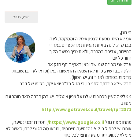
חזרה לפורום
1 יולי, 2015
הי רונן,
אני לא הייתי נוסעת לצפון איטליה וממקמת לינה
בברשיה. לינה באחת העיירות או הכפרים באזורי
התיירות, עדיפה בהרבה, ולא תצריך נסיעה הלוך
חזור כל יום.
אבל אני מבינה שמישהו כאן בארץ דוחף חזק את
הלינה בברשיה, כי זו לא השאלה הראשונה כאן (וכדאי לעיין בתשובות
קודמות בפורום לאזור זה, יש המון!).
חבל שלא ביררתם לפני כן, כי הזול בד"כ יוצא יקר, בסופו של דבר.
ממליצה לעיין בכתבות שלנו על צפון איטליה. יש בהן הרבה מאד חומר וגם
מפות.
http://www.gotravel.co.il/travel/?p=2371
פתחו מפת גוגל
https://www.google.co.il/
ותמדדו זמני נסיעה,
אותם יש לכפול ב 1.5-2 לנסיעה תיירותית, ותראו מה הגיוני לכם, כאשר לא
מומלץ לנסוע יותר משעה וחצי לכל כיוון.