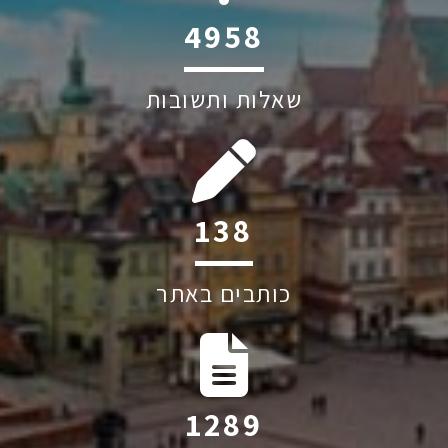
6045
שאלות ותשובות
198
כותבים באתר
1841