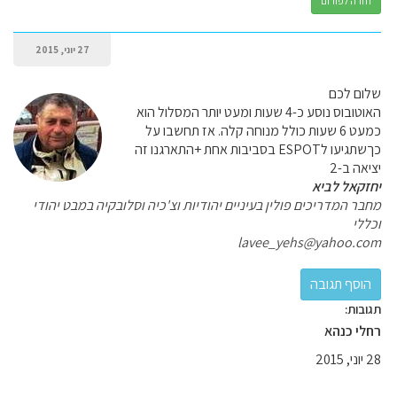
חזרה לפורום
27 יוני, 2015
שלום לכם
האוטובוס נוסע כ-4 שעות ומעט יותר המסלול הוא
כמעט 6 שעות כולל מנוחה קלה. אז תחשבו על
כךשתגיעו לESPOT בסביבות אחת +התארגנו זה
יציאה ב-2
יחזקאל לביא
מחבר המדריכים פולין בעיניים יהודיות וצ'כיה וסלובקיה במבט יהודי
וכללי
lavee_yehs@yahoo.com
תגובות:
רחלי כנהא
28 יוני, 2015