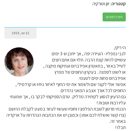
קטגוריה:
יוון וטורקיה
חזרה לפורום
21 יוני, 2015
הי ריקי,
לגבי נפפליו - העיירה יפה , אך ייתכן ש-3 ימים
עשויים להיות קצת הרבה. תלוי אם אתם רוצים
לטייל באזור , בתאטרון אפידברוס ועתיקות מיקנה ,
או לשוט לספצה . בעקרון החופים של מפרץ
אפידברוס פחות יפים לטעמי.
אפשר אולי לקצר שם ולשמור את ימי החוף לאיזור גיתיו או קרדמילי ,
החופים לכל אורך אצבע המאני נהדרים.
גם הרעיון לנסוע לקיתירה מדליק . טרם הספיקותי לבקר בו , אך שמעתי
עליו רבות וטובות !
הכנתי סרטון לטובת הפלפונז וחופיו שעשוי לעזור במעט לקבלת הרושם
(צרו קשר ואשלח לכם אותו ) וכמובן יש את הכתבות הנהדרות על ארקדיה
באתר זה .
תבלו !