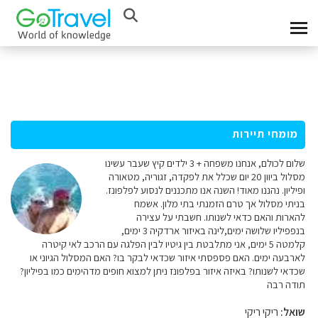
מומחי תיירות
שלום לכולם, אנחנו משפחה + 3 ילדים קיץ שעבר עשינו
מסלול ביוון 20 יום שכלל את לפקדה, זגוריה, מטאורה
ופיליון. נהננו מאוד! השנה אנו מתכננים לנסוע לפלפונז.
בניתי מסלול אך טרם הזמנתי בתי מלון. אשמח
להארות והאם כדאי לשנותו. חשבתי על עצירה
בנפפיליו שלושה ימים,לינה באיזור ארדקיה 3 ימים,
קלמטה 5 ימים, אני מתלבטת בין גיטיו לבין הפלגה עם הרכב לאי קיטרה
לארבעה ימים. האם פספסתי איזור שכדאי לבקר בו? האם המסלול הגיוני או
שכדאי לשנותו? באיזה איזור בפלפונז ניתן למצוא חופים מדהימים כמו בפיליון?
תודה רבה
שואל:
ריקי ריקי