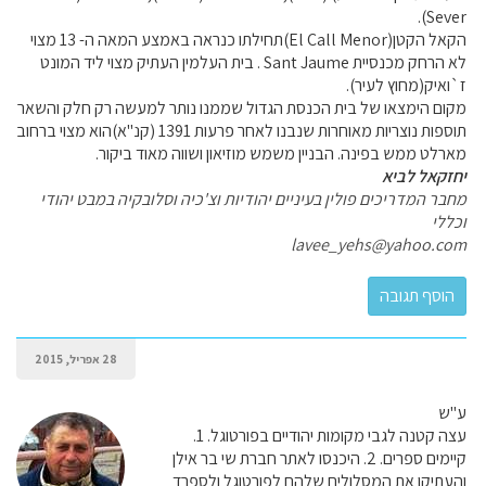
Sever).
הקאל הקטן(El Call Menor)תחילתו כנראה באמצע המאה ה- 13 מצוי
לא הרחק מכנסיית Sant Jaume . בית העלמין העתיק מצוי ליד המונט
ז`ואיק(מחוץ לעיר).
מקום הימצאו של בית הכנסת הגדול שממנו נותר למעשה רק חלק והשאר
תוספות נוצריות מאוחרות שנבנו לאחר פרעות 1391 (קנ"א)הוא מצוי ברחוב
מארלט ממש בפינה. הבניין משמש מוזיאון ושווה מאוד ביקור.
יחזקאל לביא
מחבר המדריכים פולין בעיניים יהודיות וצ'כיה וסלובקיה במבט יהודי
וכללי
lavee_yehs@yahoo.com
28 אפריל, 2015
ע"ש
עצה קטנה לגבי מקומות יהודיים בפורטוגל. 1.
קיימים ספרים. 2. היכנסו לאתר חברת שי בר אילן
והעתיקו את המסלולים שלהם לפורטוגל ולספרד