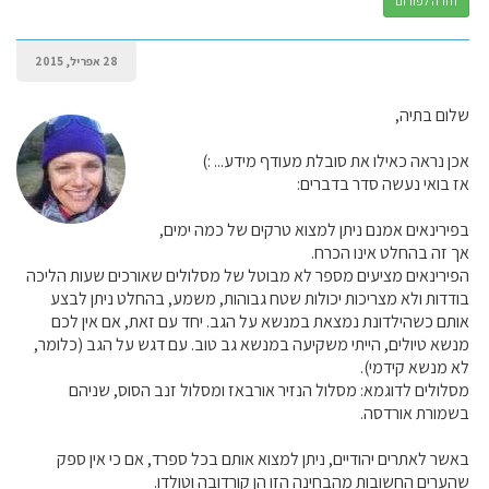
חזרה לפורום
28 אפריל, 2015
שלום בתיה,
אכן נראה כאילו את סובלת מעודף מידע... :)
אז בואי נעשה סדר בדברים:
בפירינאים אמנם ניתן למצוא טרקים של כמה ימים,
אך זה בהחלט אינו הכרח.
הפירינאים מציעים מספר לא מבוטל של מסלולים שאורכים שעות הליכה
בודדות ולא מצריכות יכולות שטח גבוהות, משמע, בהחלט ניתן לבצע
אותם כשהילדונת נמצאת במנשא על הגב. יחד עם זאת, אם אין לכם
מנשא טיולים, הייתי משקיעה במנשא גב טוב. עם דגש על הגב (כלומר,
לא מנשא קידמי).
מסלולים לדוגמא: מסלול הנזיר אורבאז ומסלול זנב הסוס, שניהם
בשמורת אורדסה.
באשר לאתרים יהודיים, ניתן למצוא אותם בכל ספרד, אם כי אין ספק
שהערים החשובות מהבחינה הזו הן קורדובה וטולדו.