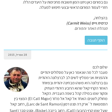
גם בפורום כאן ניתנו המון תשובות מחכימות על היעדים הללו.
חזרי לעמוד הפורום הראשי ובצעי חיפוש למעלה.
בהצלחה,
כרמית וייס (Carmit Weiss)
מנהלת האתר והפורום
28 אפריל, 2015
שלום לכם
מעבר לכל מה שנאמר כאן על מסלולים יהודיים
וההפניות אני ממליץ לשים לב לברצלונה היהודית:
גם ברצלונה היא משהו מבחינה יהודית ובמיוחד
האזור הקרוי קאל שהוא הרובע היהודי העתיק
ומקור שמו במילה קהל בשפה העברית. הקאל
מחולק לשנים: האחד אל קאל אל מז'ור (El Call Major) המצוי בין
הסמטאות ל`ארק דה סנט רמון (Larc de Sant Ramon), רחוב קאל
שעל שמו קרוי הרובע) (Call), רחוב ביזבה (Bisbe), וסנט סבר (Sant