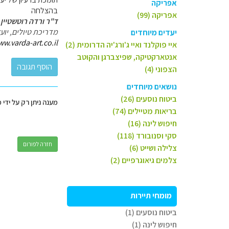
אפריקה
בהצלחה
אפריקה (99)
ד"ר ורדה רוטשטיין 
מדריכת טיולים, יו
יעדים מיוחדים
ww.varda-art.co.il
איי פוקלנד ואיי ג'ורג'יה הדרומית (2)
אנטארקטיקה, שפיצברגן והקוטב
הצפוני (4)
נושאים מיוחדים
ביטוח נוסעים (26)
מענה ניתן רק על ידי 
בריאות מטיילים (74)
חיפוש לינה (16)
סקי וסנובורד (118)
חזרה לפורום
צלילה ושייט (6)
צלמים גיאוגרפיים (2)
מומחי תיירות
ביטוח נוסעים (1)
חיפוש לינה (1)