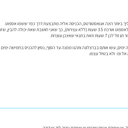
ך ביותר הינה אגואסטורטס, הכניסה אליה מתבצעת דרך כפר ששמו אספוט.
הנסיעה מברצלונה לאספוט אורכת 3.5 שעות (ללא עצירות), כך שאני חושבת שאת יכול
זאת בתנאי שאינכן עוצרות.
 ימים, עשו אותם בברצלונה ותהנו ממנה עד הסוף, נסיון להכניס בחמישה ימים ג
ל ומ- ולא בטיול עצמו.
, או שמורת אגייס טורטס או שמורת נוריה ליד אנדורה