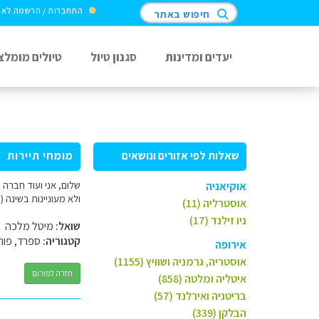
התחברות / הרשמה לא
חיפוש באתר
יעדים ומדינות
סגנון טיול
טיולים מומלצ
שאלות לפי אזורים ונושאים
מומחי תיירות
אוקיאניה
ולא מעוניינות בשינה (
אוסטרליה (11)
ניו זילנד (17)
שואל:
מיטל מלכה
קטגוריה:
ספרד, פורט
אירופה
אוסטריה, גרמניה ושוויץ (1155)
חזרה לפורום
איטליה ומלטה (858)
בריטניה ואירלנד (57)
הבלקן (339)