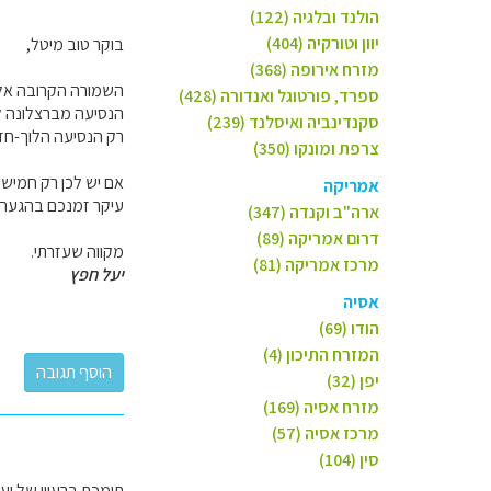
הולנד ובלגיה (122)
יוון וטורקיה (404)
בוקר טוב מיטל,
מזרח אירופה (368)
השמורה הקרובה אלי
ספרד, פורטוגל ואנדורה (428)
סקנדינביה ואיסלנד (239)
רק הנסיעה הלוך-חזור תגזול לכן 7 שעות ו
צרפת ומונקו (350)
אם יש לכן רק חמישה
אמריקה
עיקר זמנכם בהגעה א
ארה"ב וקנדה (347)
דרום אמריקה (89)
מקווה שעזרתי.
מרכז אמריקה (81)
יעל חפץ
אסיה
הודו (69)
המזרח התיכון (4)
יפן (32)
מזרח אסיה (169)
מרכז אסיה (57)
סין (104)
תומכת ברעיון של יעל