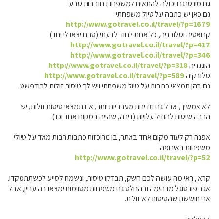
גם מונטנגרו יכולה להתאים למשפחות חובבות טבע
גם כאן יש כתבה על טיול משפחתי
http://www.gotravel.co.il/travel/?p=1679
קרואטיה וסלובניה, כל אחת לחוד לדעתי (סתם יצאו לי יחד)
http://www.gotravel.co.il/travel/?p=417
http://www.gotravel.co.il/travel/?p=346
הונגריה
http://www.gotravel.co.il/travel/?p=318
סלובקיה
http://www.gotravel.co.il/travel/?p=589
גם בהן תמצאי כתבות על טיול משפחתי ויש לך טיסות זולות לבודפשט.
לא אמשיך, אבל גם מדינות מערביות יותר, אם תמצאי טיסות זולות, יש
הרבה שיטות להוזיל עלויות (דירה, שהייה במקום אחד וכו').
אפנה רק לעוד מקום אחד באתר, בו מרוכזות כתבות רבות מאד על טיולי
משפחות באירופה
http://www.gotravel.co.il/travel/?p=52
קראי, ראי מה עושה לכם חשק, תבדקו טיסות, ונשמח לסייע לכשתתמקדו.
אגב פורטוגל מדהימה ובהחלט גם משפחות מסוימות ימצאו בה עניין, אבל
אני חוששת שהטיסות לא זולות.