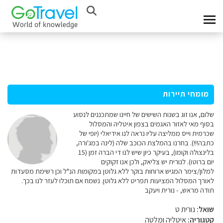
מומחי תיירות
שלום, אנו זוג בשנות השישים של חיינו שמתכננים לנסוע
בסוף מאי לאזור האגמים בצפון איטליה והמסלול
שכרמית וייס ממליצה עליו נראה לנו אידיאלי (יופי של
כתבה!!!). בחרנו בהמלצת הכוכב שלה (לינה במג'ורה,
בלינצולה וקומו), בעיקר כיון שיש לנו די הברה זמן (15
יום ברוטו). לנורית יש צליאק, ולכן אנו זקוקים
למלון/צימר המגיש ארוחות בוקר ללא גלוטן במקומות הנ"ל וכן רשימת מסעדות
לאורך המסלול המציעות תפריט ללא גלוטן. נשמח אם תוכלו לעזר לנו בכך.
תודה מראש, - נורית ויעקב
שואל:
נורית ט
קטגוריה:
איטליה ומלטה