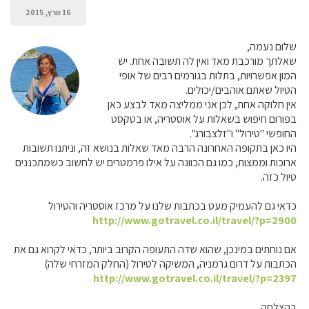
16 מרץ, 2015
שלום נעמה,
שאלתך מורכבת מאד ואין לה תשובה אחת. יש
המון אפשרויות, בתלות בגורמים רבים של אופי
הטיול שאתם אוהבים/יכולים.
אין חלוקה אחת, לכן אני ממליצה מאד לבצע כאן
בפורום חיפוש בשאלות על אוסטריה, או בטקסט
החופשי "טירול" ו"זלצבורג".
היו כאן בתקופה האחרונה הרבה מאד שאלות בנושא זה, וניתנו תשובות
ארוכות וממצות, כמו גם הכוונה על אילו פרמטרים יש לחשוב כשמתכננים
טיול כזה.
כדאי גם להעמיק מעט בכתבות שלנו על מרכז אוסטריה והטירול
http://www.gotravel.co.il/travel/?p=2900
אם נוחתים במינכן, שהוא שדה התעופה הקרוב ביותר, כדאי לקרוא גם את
הכתבות על דרום גרמניה, המשיקה לטירול (החלק המזרחי שלה)
http://www.gotravel.co.il/travel/?p=2397
בהצלחה,