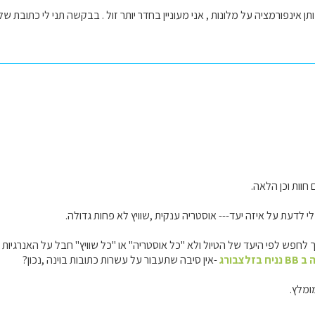
אינפורמציה על מלונות , אני מעוניין בחדר יותר זול . בבקשה תני לי כתובת של אתרי BB או כיצד לחפש את
 לדעת על איזה יעד--- אוסטריה ענקית ,שוויץ לא פחות גדולה.
לחפש לפי היעד של הטיול ולא "כל אוסטריה" או "כל שוויץ" חבל על האנרגיות ה
ניח בזלצבורג
-אין סיבה שתעבור על עשרות כתובות בוינה ,נכון?
ומלץ.