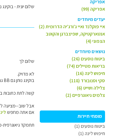
אפריקה
שלום יונית - בוקינג נותן 
אפריקה (99)
יעדים מיוחדים
איי פוקלנד ואיי ג'ורג'יה הדרומית (2)
אנטארקטיקה, שפיצברגן והקוטב
הצפוני (4)
נושאים מיוחדים
ביטוח נוסעים (26)
שלום לך
בריאות מטיילים (74)
חיפוש לינה (16)
לא מדויק.
בוקינג נותן גם BB גם חוות וכן הלאה.
סקי וסנובורד (118)
צלילה ושייט (6)
קשה לתת כתובות בלי
צלמים גיאוגרפיים (2)
אבל שוב--מציעה לך 
אם אתה מחפש
לינה ב BB נ
מומחי תיירות
תתמקד גיאוגרפית-מ
ביטוח נוסעים (1)
חיפוש לינה (1)