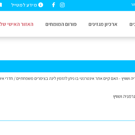
מידע למטייל
תר
ים
ארכיון מגזינים
פורום המומחים
האזור האישי שלי
וויץ - האם קיים אתר אינטרנטי בו ניתן להזמין לינה בצימרים משפחתיים / חדרי אירוח , עבור 2
רמניה ושוויץ