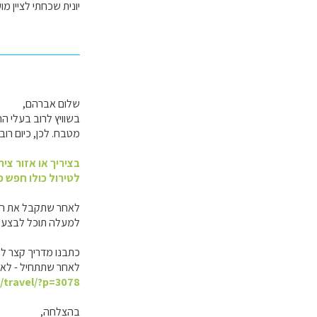
יונית שכחתי לציין מו
שלום אברהם,
מטבח. לכן, כיום רו
בציריך או אזור ציר
לטירול כולו חפש כ
לאחר שתקבל את התוצאות,
למעלה תוכל לבצע מיו
כתבנו מדריך קצר ל
לאחר שתתחיל - לא 
l/travel/?p=3078
בהצלחה,