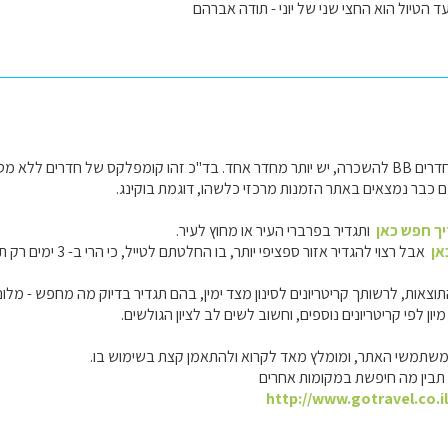
עד הטיול הוא החצי שני של יוני - תודה אברהם
בשוויץ לרוב בעלי החדרים BB להשכרה, יש יותר מחדר אחד. בד"כ זהו קומפלקס של חדרים 
בם כבר נמצאים באתר הזמנות מרכזי כלשהו, דוגמת בוקינג.
יך חפש כאן
ותגדיר בפרברי העיר או מחוץ לעיר.
אן
אבל רצוי להגדיר אזור ספציפי יותר, בו החלטתם לטייל, כי הרי ב- 3 ימים רק תטעמו מאזור אחד.
 לרשותך קריטריונים לסינון מצד ימין, בהם תגדיר בדיוק מה מחפש - מלונות משפחתיים קטנים, 
ן לפי קריטריונים נוספים, וחשוב לשים לב לציון הגולשים.
משתמשי האתר, ומומלץ מאד לקרוא ולהתאמן קצת בשימוש בו.
תבין מה חיפשת במקומות אחרים
http://www.gotravel.co.i