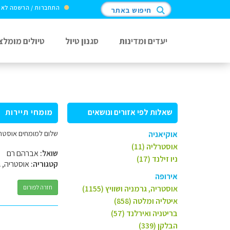
התחברות / הרשמה לא
חיפוש באתר
יעדים ומדינות
סגנון טיול
טיולים מומלצ
שאלות לפי אזורים ונושאים
מומחי תיירות
שלום למומחים אוסטריה וש
אוקיאניה
אוסטרליה (11)
שואל:
אברהם רם
ניו זילנד (17)
קטגוריה:
אוסטריה, ג
אירופה
אוסטריה, גרמניה ושוויץ (1155)
חזרה לפורום
איטליה ומלטה (858)
בריטניה ואירלנד (57)
הבלקן (339)