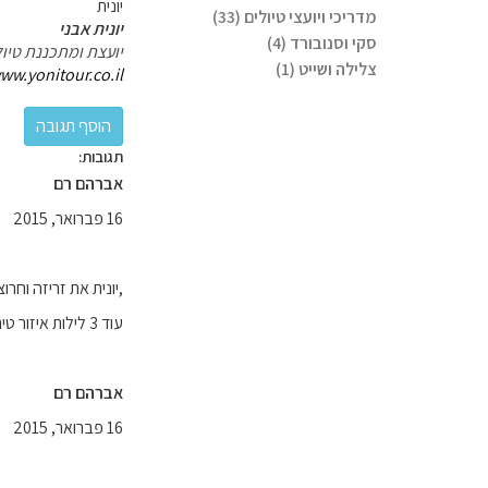
יונית
מדריכי ויועצי טיולים (33)
יונית אבני
סקי וסנובורד (4)
יועצת ומתכננת טיול
צלילה ושייט (1)
ww.yonitour.co.il
תגובות:
אברהם רם
16 פברואר, 2015
,יונית את זריזה וחרוצה
עוד 3 לילות איזור טירול (אוסטריה )
אברהם רם
16 פברואר, 2015