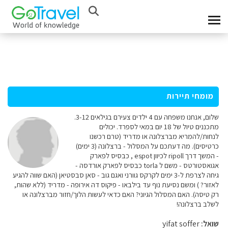
מומחי תיירות
שלום, אנחנו משפחה עם 4 ילדים צעירם בגילאים 3-12.
מתכננים טיול של 18 יום במאי לספרד. יכולים
לנחות/להמריא מברצלונה או מדריד (טרם רכשנו
כרטיסים). מה דעתכם על המסלול - ברצלונה (3 ימים)
- המשך דרך ripoll לכיוון espot , כבסיס לפארק
אגואסטורטס - משם ל torla כבסיס לפארק אורדסה -
גיחה לצרפת ל-3 ימים לקרקס גוורני ואגם גוב - סאן סבסטיאן (האם שווה להגיע
לאזור? ) ומשם נסיעת נוף עד בילבאו - פיקוס דה אירופה - מדריד (ללא שהות,
רק טיסה). האם המסלול הגיוני? האם כדאי לעשות הלוך/חזור מברצלונה או
לשלב ברצלונה!
שואל:
yifat soffer