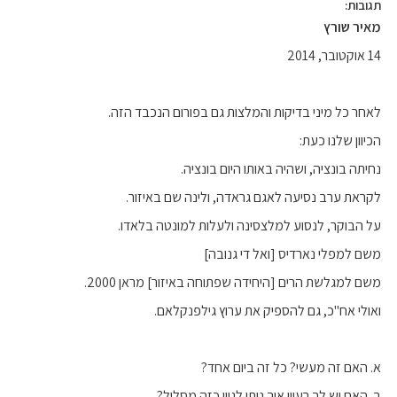
תגובות:
מאיר שורץ
14 אוקטובר, 2014
לאחר כל מיני בדיקות והמלצות גם בפורום הנכבד הזה.
הכיוון שלנו כעת:
נחיתה בונציה, ושהיה באותו היום בונציה.
לקראת ערב נסיעה לאגם גראדה, ולינה שם באיזור.
על הבוקר, לנסוע למלצסינה ולעלות למונטה בלאדו.
משם למפלי נארדיס [ואל די גנובה]
משם למגלשת הרים [היחידה שפתוחה באיזור] מראן 2000.
ואולי אח"כ, גם להספיק את ערוץ גילפנקלאם.
א. האם זה מעשי? כל זה ביום אחד?
ב. האם יש לך רעיון איך ניתן לגוון כזה מסלול?