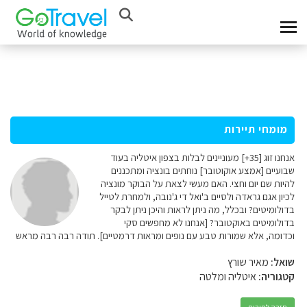
מומחי תיירות
אנחנו זוג [35+] מעוניינים לבלות בצפון איטליה בעוד
שבועיים [אמצע אוקוטובר] נוחתים בונציה ומתכננים
להיות שם יום וחצי. האם מעשי לצאת על הבוקר מונציה
לכיון אגם גראדה ולסיים ב'ואל די ג'נובה, ולמחרת לטייל
בדולומיטים? ובכלל, מה ניתן לראות והיכן ניתן לבקר
בדולומיטים באוקטובר? [אנחנו לא מחפשים סקי
וכדומה, אלא שמורות טבע עם נופים ומראות דרמטיים]. תודה רבה רבה מראש
שואל:
מאיר שורץ
קטגוריה:
איטליה ומלטה