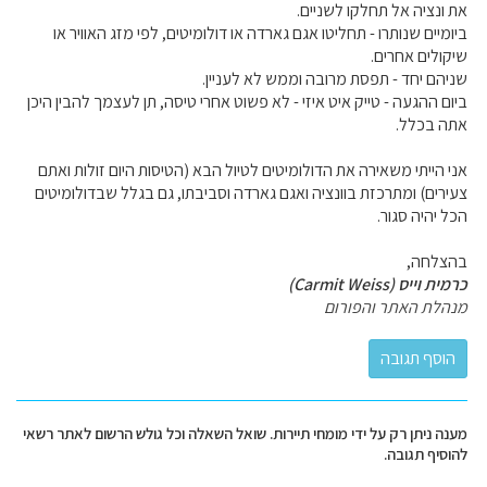
את ונציה אל תחלקו לשניים.
ביומיים שנותרו - תחליטו אגם גארדה או דולומיטים, לפי מזג האוויר או
שיקולים אחרים.
שניהם יחד - תפסת מרובה וממש לא לעניין.
ביום ההגעה - טייק איט איזי - לא פשוט אחרי טיסה, תן לעצמך להבין היכן
אתה בכלל.
אני הייתי משאירה את הדולומיטים לטיול הבא (הטיסות היום זולות ואתם
צעירים) ומתרכזת בוונציה ואגם גארדה וסביבתו, גם בגלל שבדולומיטים
הכל יהיה סגור.
בהצלחה,
כרמית וייס (Carmit Weiss)
מנהלת האתר והפורום
מענה ניתן רק על ידי מומחי תיירות. שואל השאלה וכל גולש הרשום לאתר רשאי
להוסיף תגובה.