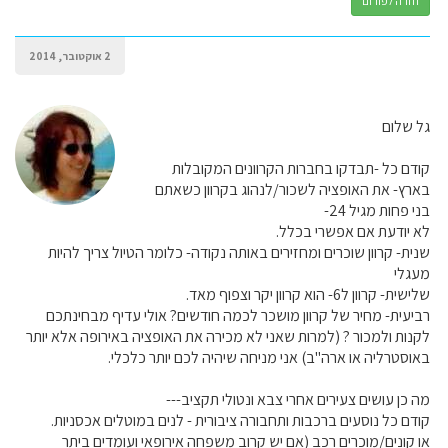
חזרה לפורום
2 אוקטובר, 2014
גל שלום
קודם כל -תבדקו בחברות הקרוונים המקובלות
בארץ- את האופציה לשכור/לנהוג בקרוון כשאתם
בני פחות מגיל 24-
לא יודעת אם אפשרי בכלל.
שנית- קרוון שוכרים ומחזירים באותה נקודה- כלומר הטיול צריך להיות
מעגלי
שלישית- קרוון ל6- הוא קרוון יקר וצפוף מאד.
רביעית- מחיר של קרוון מושכר לכמה חודשים? אולי עדיף מבחינתכם
לקנות ולמכור ? (למרות שאני לא מכירה את האופציה באירופה אלא יותר
באוסטרליה או ארה"ב) אני מניחה שיהיה לכם יותר כלכלי.
מה כן עושים צעירים אחרי צבא ונטולי תקציב---
קודם כל נוסעים ברכבות ותחבורה ציבורית - לנים במוטלים אכסניות.
או קונים/מוכרים רכב (אם יש קרוב משפחה אירופאי ועומדים ביתר