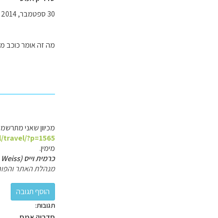
30 ספטמבר, 2014
מה זה אומר כוכב מא
מכיוון שאני מתרשמת ש
l/travel/?p=1565
מימין.
כרמית וייס (Carmit Weiss)
מנהלת האתר והפור
תגובות:
סדריק אמס