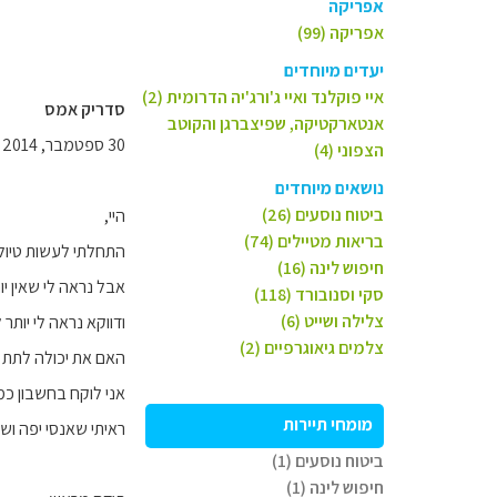
אפריקה
אפריקה (99)
יעדים מיוחדים
איי פוקלנד ואיי ג'ורג'יה הדרומית (2)
סדריק אמס
אנטארקטיקה, שפיצברגן והקוטב
30 ספטמבר, 2014
הצפוני (4)
נושאים מיוחדים
ביטוח נוסעים (26)
היי,
בריאות מטיילים (74)
התחלתי לעשות טיול
חיפוש לינה (16)
אבל נראה לי שאין י
סקי וסנובורד (118)
צלילה ושייט (6)
ודווקא נראה לי יותר ל
צלמים גיאוגרפיים (2)
האם את יכולה לתת ל
אני לוקח בחשבון כמו
מומחי תיירות
ראיתי שאנסי יפה וש
ביטוח נוסעים (1)
חיפוש לינה (1)