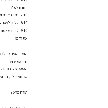
וחזרה למלון
17.10 טיול באנסי יום שלם , לינה באיזוא אנסי
18.10 עלייה לפסגה של cret de chantillon , טיול בעיירה שמברי ואקס לבן אחהצ ערב קראתי שנחמד לטייל שם
19.10 טיול בשא
את הזמן
האמת שאני מתלבט הא
יותר את שוויץ
הטיסה שלי ב21.10 ב 11:00
אני תמיד לוקח בחשב
תודה מראש
הייתי רוצה למצא את 