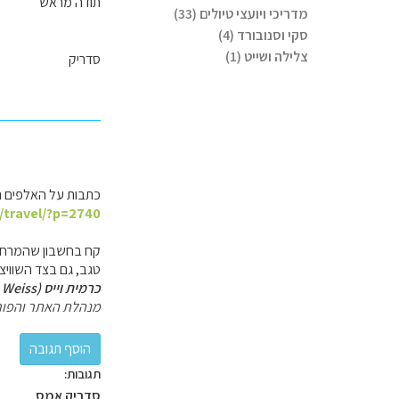
תודה מראש
מדריכי ויועצי טיולים (33)
סקי וסנובורד (4)
צלילה ושייט (1)
סדריק
כתבות על האלפים 
l/travel/?p=2740
קח בחשבון שהמרחקים 
טגב, גם בצד השוויצ
כרמית וייס (Carmit Weiss)
מנהלת האתר והפור
תגובות:
סדריק אמס