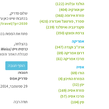
הולנד ובלגיה (122)
יוון וטורקיה (404)
שלום סדריק,
מזרח אירופה (368)
בכתבות שיש כאן על 
ספרד, פורטוגל ואנדורה (428)
l/travel/?p=2030
סקנדינביה ואיסלנד (239)
צרפת ומונקו (350)
פתח את המפות בכתב
אמריקה
בהצלחה,
ארה"ב וקנדה (347)
כרמית וייס (Carmit Weiss)
דרום אמריקה (89)
מנהלת האתר והפור
מרכז אמריקה (81)
אסיה
תגובות:
הודו (69)
סדריק אמס
המזרח התיכון (4)
יפן (32)
29 ספטמבר, 2014
מזרח אסיה (169)
מרכז אסיה (57)
תודה רבה
סין (104)