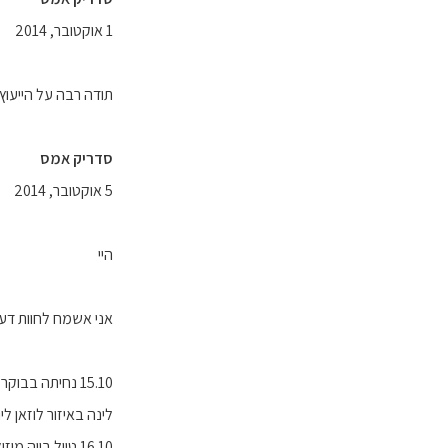
1 אוקטובר, 2014
תודה רבה על הייעוץ
סדריק אמס
5 אוקטובר, 2014
היי
אני אשמח לחוות דע
15.10 נחיתה בבוקר גנבה - טיול יום בגנבה - כולל עיר העתיקה , קתדרל ותצפית , שייט באגם
לינה באיזור לוזאן ליו
16.10 טיול בווה מוזיאון נסטלה , טיול בעירה מוטרה (טיילת עד לטירה וכו,) , עיירה גרוייאר מפעל גבינות