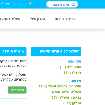
התחברות / הרשמה לא
חיפוש באתר
יעדים ומדינות
סגנון טיול
טיולים מומלצ
שאלות לפי אזורים ונושאים
מומחי תיירות
אוקיאניה
שנה, אני כמובן עם רכ
אוסטרליה (11)
ניו זילנד (17)
שואל:
סדריק אמס
קטגוריה:
אוסטריה, ג
אירופה
אוסטריה, גרמניה ושוויץ (1155)
חזרה לפורום
איטליה ומלטה (858)
בריטניה ואירלנד (57)
הבלקן (339)