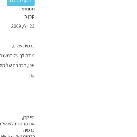
תגובות:
קרן ב
23 יולי, 2009
כרמית שלום,
מודה לך על המענה 
אכן, הכתבה של משה 
קרן
היי קרן,
את מוזמנת לשאול כמ
כרמית
כרמית וייס (Carmit Weiss)