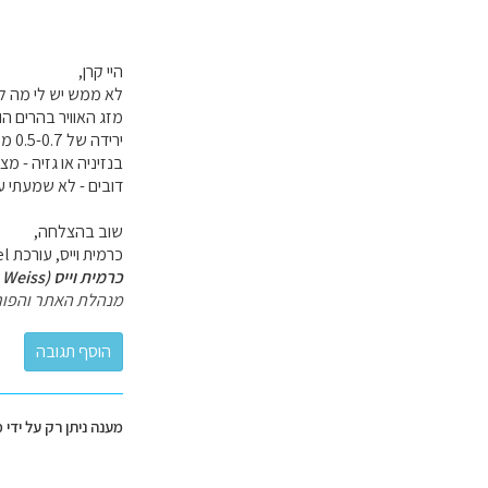
היי קרן,
לא ממש יש לי מה לה
מזג האוויר בהרים ה
ירידה של 0.5-0.7 מעלות בכל 100 מטר עליה. עיקבי אחרי הטמפרטורות ועשי חשבון, אבל שוב, בהרים משתנה מהר והרוח משמעותית.
בנזיניה או גזיה - מ
דובים - לא שמעתי ע
שוב בהצלחה,
כרמית וייס, עורכת GoTravel.
כרמית וייס (Carmit Weiss)
מנהלת האתר והפור
מענה ניתן רק על ידי 