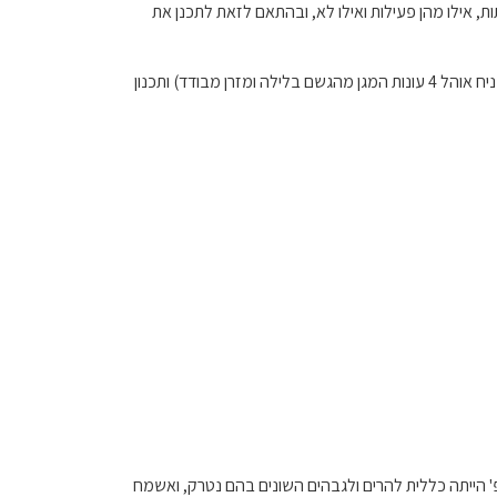
, אילו מהן פעילות ואילו לא, ובהתאם לזאת לתכנן את
בכל מקרה, ואני לוקח את המקרה הרע שבו כן יורדים גשמים, במידה ותגיעו עם ביגוד נכון, ציוד טוב (נניח אוהל 4 עונות המגן מהגשם בלילה ומזרן מבודד) ותכנון
 הייתה כללית להרים ולגבהים השונים בהם נטרק, ואשמח