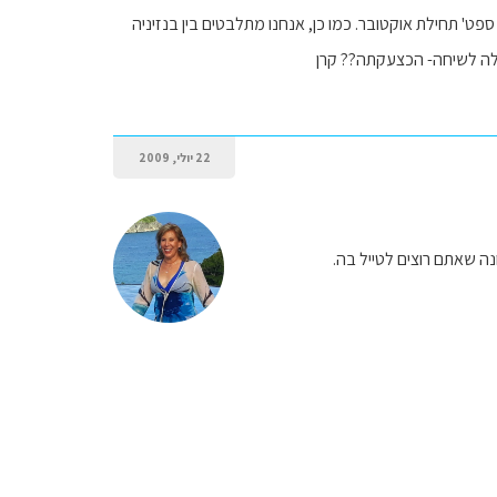
מהו ,פחות או יותר, טווח הטמפרטורות (יום ולילה)בגבהים של עד 2500 מ' בסוף ספט' תחילת אוקטובר. כמו כן, אנחנו מתלבטים בין בנזיניה
ולה לשיחה- הכצעקתה?? קרן
22 יולי, 2009
ה שאתם רוצים לטייל בה.