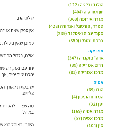
הולנד ובלגיה (122)
יוון וטורקיה (404)
שלום קרן,
מזרח אירופה (368)
ספרד, פורטוגל ואנדורה (428)
אין ספק שאת אנינת 
סקנדינביה ואיסלנד (239)
צרפת ומונקו (350)
כמובן שאין ביכולתינ
אמריקה
אולם, בגדול החודשי
ארה"ב וקנדה (347)
דרום אמריקה (89)
מרכז אמריקה (81)
יתכנו ימים יפים, אך
אסיה
הודו (69)
צלזיוס.
המזרח התיכון (4)
יפן (32)
מה שצריך להטריד את
מזרח אסיה (169)
באוהל.
מרכז אסיה (57)
היתרון באוהל הוא ש
סין (104)