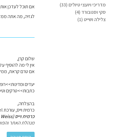
מדריכי ויועצי טיולים (33)
סקי וסנובורד (4)
לגזיה, מה אתה ממלי
צלילה ושייט (1)
שלום קרן,
אין לי מה להוסיף על תשוב
אם טרם קראת, ממליצ
יעדים ומדינות>>רומ
כתבות>>טרקים וטיפ
בהצלחה,
כרמית וייס, עורכת GoTravel.
כרמית וייס (Carmit Weiss)
מנהלת האתר והפור