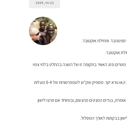
22 יולי, 2009
ש ספטמבר. ותחילת אוקטובר.
ילת אוקטובר.
יחד עם זאת, חששותייך ממזג האוויר באזור רכס פגראש אכן מבוססים. בגבהים של 1,500 עד 2,500 מטרים מזג האוויר בתקופה זו של השנה בהחלט בלתי צפוי.
יש בקתות לאורך המסלול. לחלק מהבקתות כדי להביא שק שינה. שק השינה לא חייב להיות נורא טוב ו/או נורא יקר. מספיק שק"ש לטמפרטורות של 0-4 מעלות
ומרת, בגדים המגינים מהגשם, ובמיוחד אם תרצו לישון
ישון בבקתות לאורך המסלול.