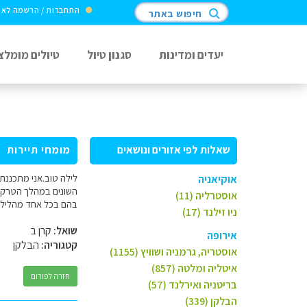
התחברות / הרשמה לא
חיפוש באתר
יעדים ומדינות
סגנון טיול
טיולים מומלצ
שאלות לפי אזורים ונושאים
מומחי תיירות
לילה טוב.אני מתכננ
אוקיאניה
השונים במהלך הטרק, 
אוסטרליה (11)
בהם בכל אחד מהלילות
ניו זילנד (17)
שואל:
קרן ב
אירופה
קטגוריה:
הבלקן
אוסטריה, גרמניה ושוויץ (1155)
איטליה ומלטה (857)
חזרה לפורום
בריטניה ואירלנד (57)
הבלקן (339)