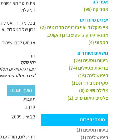
אפריקה
את מיטב האינפורמצי
אפריקה (99)
המסלול.
יעדים מיוחדים
איי פוקלנד ואיי ג'ורג'יה הדרומית (2)
נכון של המסלול, אין
אנטארקטיקה, שפיצברגן והקוטב
הצפוני (4)
אז סעו לכם ושיהיה
נושאים מיוחדים
חזי
ביטוח נוסעים (26)
חזי שקד
בריאות מטיילים (74)
חברת הטיולים Mouflon
חיפוש לינה (16)
ww.mouflon.co.il
סקי וסנובורד (118)
צלילה ושייט (6)
צלמים גיאוגרפיים (2)
תגובות:
קרן ב
23 יולי, 2009
מומחי תיירות
ביטוח נוסעים (1)
חזי שלום, תודה ענק
חיפוש לינה (1)