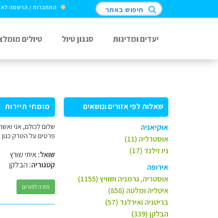
התחברות / הרשמה לא
חיפוש באתר
יעדים ומדינות
סגנון טיול
טיולים מומלצ
שאלות לפי אזורים ונושאים
מומחי תיירות
אוקיאניה
פרטים על הטרק כגון פ
אוסטרליה (11)
ניו זילנד (17)
שואל:
איתי שורץ
קטגוריה:
הבלקן
אירופה
אוסטריה, גרמניה ושוויץ (1155)
חזרה לפורום
איטליה ומלטה (858)
בריטניה ואירלנד (57)
הבלקן (339)