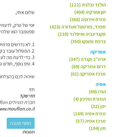
הולנד ובלגיה (122)
יוון וטורקיה (404)
שלום איתי,
מזרח אירופה (368)
יופי של טרק, לדעתי 
ספרד, פורטוגל ואנדורה (428)
ספטמבר הוא שלהי הק
סקנדינביה ואיסלנד (239)
צרפת ומונקו (350)
1. לא נדרשים פרמיטים. פשוט להתחיל ללכת ולא לשכוח דרכונים למעברים
2. המסלול עובר בקוסובו, מונטנגרו ואלבניה. לדעתי הקטע שבין מונטנגרו לאלבניה הוא היפה ביותר.
אמריקה
3. כדי לדעת מה לעשות, תצטרך מפות של הטרק. את זה תוכל להשיג עם הגיעך למונטנגרו, משם כדאי להתחיל את הטרק ולחצות לכיוון אלבניה.
ארה"ב וקנדה (347)
4. טיפ נוסף, חודש ספטמבר בהרים עלול להיות גשום. קחו את זה בחשבון הפריטי הלבוש שלכם.
דרום אמריקה (89)
מרכז אמריקה (81)
שיהיה לכם בהצלחה
אסיה
חזי
הודו (69)
חזי שקד
המזרח התיכון (4)
חברת הטיולים Mouflon
יפן (32)
ww.mouflon.co.il
מזרח אסיה (169)
מרכז אסיה (57)
סין (104)
תגובות: